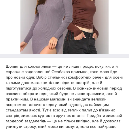
Шопінг для кожної жінки — це не лише процес покупки, а й
справжнє задоволення! Особливо приємно, коли мова йде
про новий одяг. Вибір стильних і комфортних речей для осені
та зими допомагає не тільки підняти настрій, але й
підготуватися до холодних сезонів. В осінньо-зимовий період
важливо обирати одяг, який буде не лише красивим, але й
практичним. В нашому магазині ви знайдете великий
асортимент жіночого одягу, який відповідає найвищим
стандартам якості. Тут є все: від теплих пальт до в'язаних
светрів, зимових курток та зручних штанів. Придбати зимовий
гардероб заздалегідь — це не тільки вигідно, але й дозволяє
уникнути стресу, який може виникнути, коли все найкраще