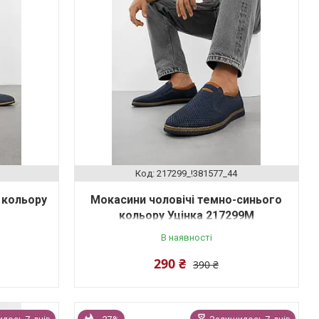
217299_!381577_44
 кольору
Мокасини чоловічі темно-синього
кольору Уцінка 217299M
В наявності
290 ₴
390 ₴