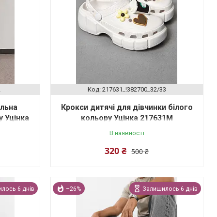
L
217631_!382700_32/33
альна
Крокси дитячі для дівчинки білого
 Уцінка
кольору Уцінка 217631M
В наявності
320 ₴
500 ₴
лось 6 днів
–26%
Залишилось 6 днів