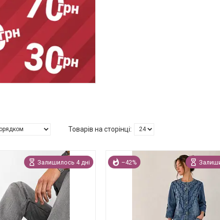
Залишилось 4 дні
–42%
Залиши