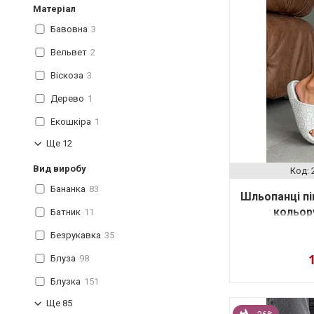
Матеріал
Бавовна
3
Вельвет
2
Віскоза
3
Дерево
1
Екошкіра
1
Ще 12
Вид виробу
Бананка
83
Шльопанці пі
кольор
Батник
11
Безрукавка
35
Блуза
98
Блузка
151
Ще 85