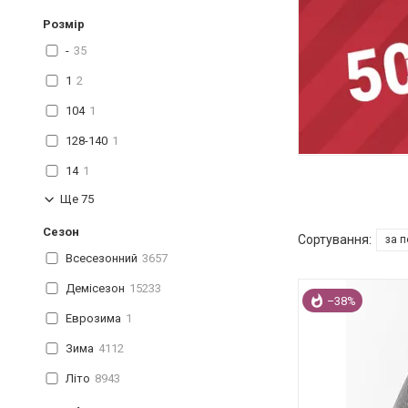
Розмір
-
35
1
2
104
1
128-140
1
14
1
Ще 75
Сезон
Всесезонний
3657
Демісезон
15233
–38%
Еврозима
1
Зима
4112
Літо
8943