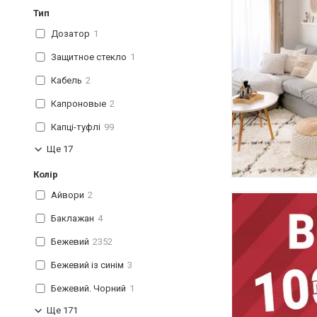
Тип
Дозатор
1
Защитное стекло
1
Кабель
2
Капроновые
2
Капці-туфлі
99
Ще 17
Колір
Айвори
2
Баклажан
4
Бежевий
2352
Бежевий із синім
3
Бежевий. Чорний
1
Ще 171