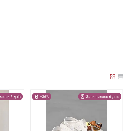
лось 6 днів
–36%
Залишилось 6 днів