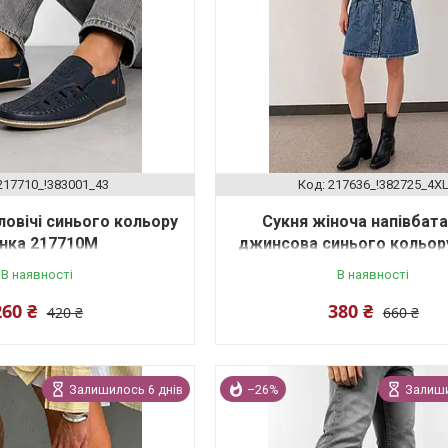
217710_!383001_43
217636_!382725_4X
овічі синього кольору
Сукня жіноча напівбат
інка 217710M
джинсова синього кольору
217636M
В наявності
В наявності
260 ₴
380 ₴
420 ₴
660 ₴
Залишилось 6 днів
–26%
Залиши