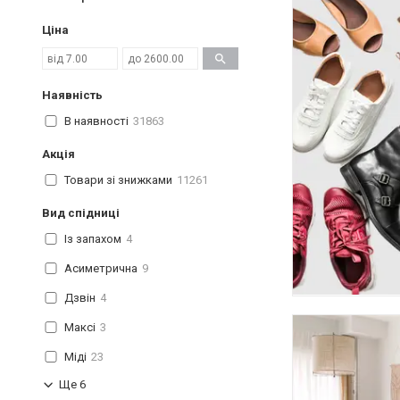
Ціна
Наявність
В наявності
31863
Акція
Товари зі знижками
11261
Вид спідниці
Із запахом
4
Асиметрична
9
Дзвін
4
Максі
3
Міді
23
Ще 6