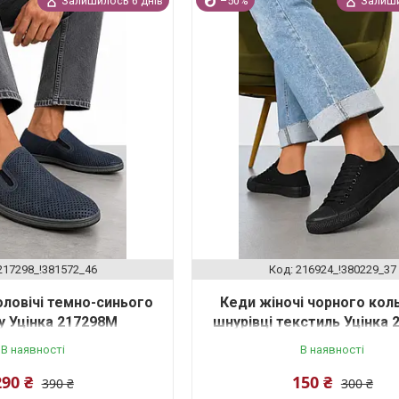
Залишилось 6 днів
–50%
Залиши
217298_!381572_46
216924_!380229_37
ловічі темно-синього
Кеди жіночі чорного кол
у Уцінка 217298M
шнурівці текстиль Уцінка
В наявності
В наявності
290 ₴
150 ₴
390 ₴
300 ₴