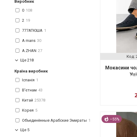
Виробник
0
108
2
19
777АТЮША
1
A mans
30
A.ZHAN
27
Ще 218
Мокасини чол
Країна виробник
Уц
Іспанія
1
В'єтнам
43
Китай
25378
Корея
5
–55%
Объединённые Арабские Эмираты
1
Ще 5