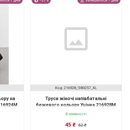
лось 7 днів
–27%
Залишилось 7 днів
216928_!380257_XL
ьору на
Труси жіночі напівбатальні
 216924M
бежевого кольору Уцінка 216928M
В наявності
45 ₴
62 ₴