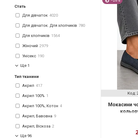
–26%
Стать
Для дівчаток
4020
Для дівчаток. Для хлопчиків
780
Для хлопчиків
1564
Жіночий
2979
Унісекс
190
Ще 1
Тип тканини
Акрил
417
Акрил 100%
1
Мокасини чо
Акрил 100%; Котон
4
кольор
Акрил; Бавовна
9
Акрил; Віскоза
2
Ще 96