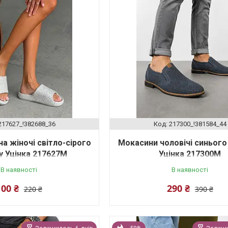
217627_!382688_36
217300_!381584_44
на жіночі світло-сірого
Мокасини чоловічі синього
у Уцінка 217627M
Уцінка 217300M
В наявності
В наявності
100 ₴
290 ₴
220 ₴
390 ₴