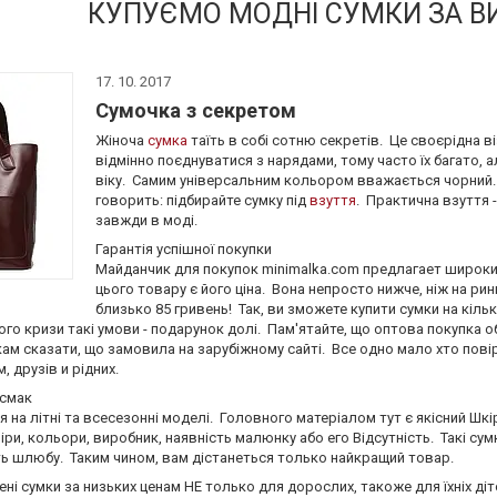
КУПУЄМО МОДНІ СУМКИ ЗА В
17. 10. 2017
Сумочка з секретом
Жіноча
сумка
таїть в собі сотню секретів. Це своєрідна в
відмінно поєднуватися з нарядами, тому часто їх багато, 
віку. Самим універсальним кольором вважається чорний. Ц
говорить: підбирайте сумку під
взуття
. Практична взуття 
завжди в моді.
Гарантія успішної покупки
Майданчик для покупок minimalka.com предлагает широки
цього товару є його ціна. Вона непросто нижче, ніж на ри
близько 85 гривень! Так, ви зможете купити сумки на кільк
го кризи такі умови - подарунок долі. Пам'ятайте, що оптова покупка 
кам сказати, що замовила на зарубіжному сайті. Все одно мало хто повір
 друзів и рідних.
 смак
я на літні та всесезонні моделі. Головного матеріалом тут є якісний Шкі
міри, кольори, виробник, наявність малюнку або его Відсутність. Такі с
ть шлюбу. Таким чином, вам дістанеться только найкращий товар.
ені сумки за низьких ценам НЕ только для дорослих, такоже для їхніх д