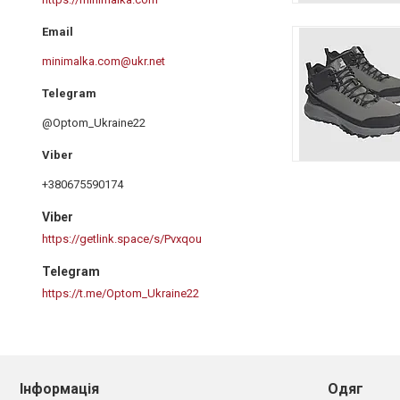
minimalka.com@ukr.net
@Optom_Ukraine22
+380675590174
Viber
https://getlink.space/s/Pvxqou
Telegram
https://t.me/Optom_Ukraine22
Інформація
Одяг