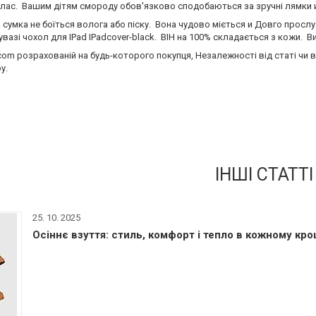
клас. Вашим дітям смороду обов'язково сподобаються за зручні лямки и 
сумка не боїться волога або піску. Вона чудово міється и Довго прослу
вазі чохол для IPad IPadcover-black. ВІН на 100% складається з кожи. 
com розрахованій на будь-которого покупця, Незалежності від статі чи ві
у.
ІНШІ СТАТТІ
25. 10. 2025
Осіннє взуття: стиль, комфорт і тепло в кожному кро