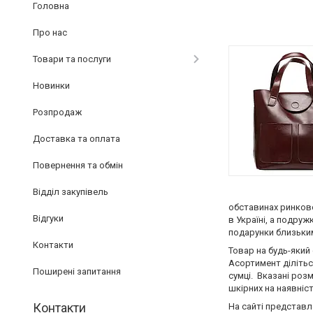
Головна
Про нас
Товари та послуги
Новинки
Розпродаж
Доставка та оплата
Повернення та обмін
Відділ закупівель
обставинах ринково
Відгуки
в Україні, а подруж
подарунки близьким,
Контакти
Товар на будь-який
Асортимент ділітьс
Поширені запитання
сумці. Вказані роз
шкірних на наявніс
Контакти
На сайті представл