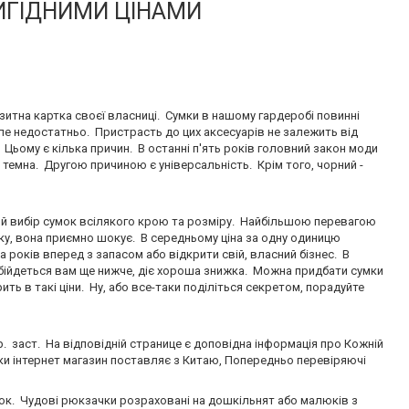
ИГІДНИМИ ЦІНАМИ
ізитна картка своєї власниці. Сумки в нашому гардеробі повинні
але недостатньо. Пристрасть до цих аксесуарів не залежить від
ьому є кілька причин. В останні п'ять років головний закон моди
- темна. Другою причиною є універсальність. Крім того, чорний -
й вибір сумок всілякого крою та розміру. Найбільшою перевагою
нку, вона приємно шокує. В середньому ціна за одну одиницю
а років вперед з запасом або відкрити свій, власний бізнес. В
обійдеться вам ще нижче, діє хороша знижка. Можна придбати сумки
ить в такі ціни. Ну, або все-таки поділіться секретом, порадуйте
р. заст. На відповідній странице є доповідна інформація про Кожній
умки інтернет магазин поставляє з Китаю, Попередньо перевіряючі
іток. Чудові рюкзачки розраховані на дошкільнят або малюків з