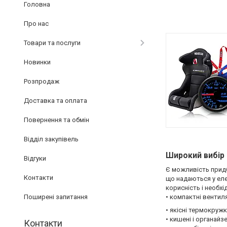
Головна
Про нас
Товари та послуги
Новинки
Розпродаж
Доставка та оплата
Повернення та обмін
Відділ закупівель
Широкий вибір
Відгуки
Є можливість придб
Контакти
що надаються у еле
корисність і необхі
Поширені запитання
• компактні вентил
• якісні термокруж
• кишені і органайз
Контакти