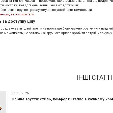
ососи, щітки для чищення поверхонь, що відбивають, олівці від подряпи
и чистоту і бездоганний зовнішній вигляд техніки;
безпечать зручне прослуховування улюблених композицій.
инники
,
автоусилители
.
ь за доступну ціну
родовжувати і далі, але чи не простіше буде уважно розглянути наданий
на можливість, не встаючи зі зручного крісла зробити потрібну покупку –
ІНШІ СТАТТІ
25. 10. 2025
Осіннє взуття: стиль, комфорт і тепло в кожному кро