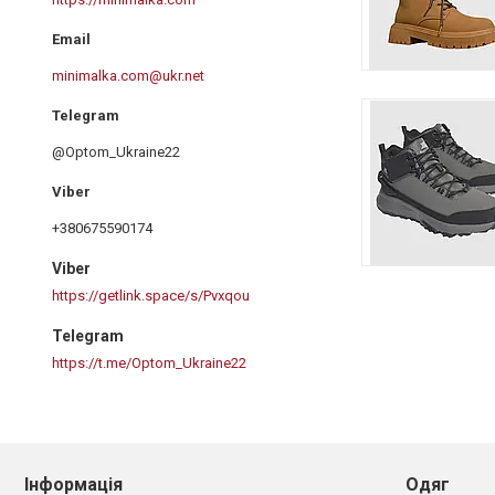
minimalka.com@ukr.net
@Optom_Ukraine22
+380675590174
Viber
https://getlink.space/s/Pvxqou
Telegram
https://t.me/Optom_Ukraine22
Інформація
Одяг