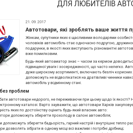
ДЛЯ ЛЮБИТЕЛІВ АВТ
21. 09. 2017
Автотовари, які зроблять ваше життя 
Жінкам, супутники яких є щасливими володарями особист
чоловіків автомобіль стає одночасно подругою, дружиною
подарунки, в якості яких виступають різноманітні автотова
вже помилковим.
Будь-який автоаматор знає – часом за кермом доводитьс
підвищеної уваги і зосередженості, що часто нелегко. Ав
дуже широкому асортименті, включають безліч корисних р
допоможуть не відволікатися на дратівливі чинники навк
автомобіль у відмінному стані.
 без проблем
ати автотовари недорого, не переживаючи при цьому щодо їх якості? Ні
ктронному каталозі. Варто зауважити, що автотовари Харків закуповує у
дність яких по достоїнству оцінить будь-який власник авто:
ятори допоможуть зберегти прохолоду в салоні автомобіля;
ки допоможуть зберегти бадьорість, гарний настрій і внутрішнє тепло 
ери дозволять зібрати в одному місці всі важливі і потрібні дрібниці;