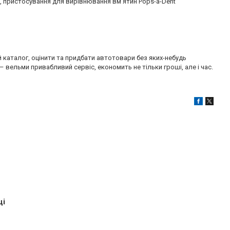
н, пристосування для вирівнювання вм'ятин Pops-a-Dent
 каталог, оцінити та придбати автотовари без яких-небудь
 вельми привабливий сервіс, економить не тільки гроші, але і час.
ці