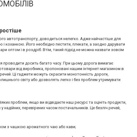
ОМОБІЛІВ
простіше
ого автотранспорту, доводиться нелегко. Адже найчастіше для
 і коханкою. Його необхідно пестити, плекати, а заодно дарувати
ри оптом і в роздріб. Втім, такий підхід не можна назвати зовсім
я проводити досить багато часу. При цьому дорога вимагає
тотовари від виробника, пропоновані нашим інтернет-магазином в
ечей. Ці гаджети можуть скрасити монотонність дороги,
олишнього світу або дозволять легко і без проблем утримувати
яких проблем, якщо ви відвідаєте наш ресурс та оцініть продукти,
 надійних, перевірених часом постачальників. Це безліч речей,
разом з чашкою ароматного чаю або кави;