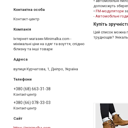
• автомобільні пил
допоможуть зберегт
•
FM-модулятори
за
-
Автомобільні год
Контакт-центр
Купіть зручніст
Цей список можна п
труднощів? Унікаль
Інтернет-магазин Minimalka.com -
мінімальні ціни на одяг та взуття, спідню
білизну та інші товари
вулиця Курчатова, 1, Дніпро, Україна
+380 (68) 663-31-38
Контакт-центр
+380 (66) 078-33-03
Контакт-центр
https://minimalka.com