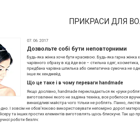
ПРИКРАСИ ДЛЯ В
07. 06. 2017
Дозвольте собі бути неповторними
Будь-яка жінка хоче бути красивою. Будь-яка гарна жінка 
чарівного образу в хід йде все – стильна одяг, косметика
придбана чарівна шпилька або симпатична сумочка не одна
інше як хендмейд.
Що це таке і в чому переваги handmade
Якщо дослівно, handmade перекладається як «руки роблят
виготовленні якого не задіяна техніка, все робилося вруч
винахідливі майстра чого тільки не роблять. Панно, листів
одно. І зовсім не обов'язково використовувати непомірно дорогі матер
 бісеру та інших простих елементів виготовлять щось блискуче. Так що
учної роботи безліч: