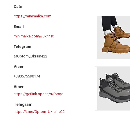
https://minimalka.com
minimalka.com@ukr.net
@Optom_Ukraine22
+380675590174
Viber
https://getlink.space/s/Pvxqou
Telegram
https://t.me/Optom_Ukraine22