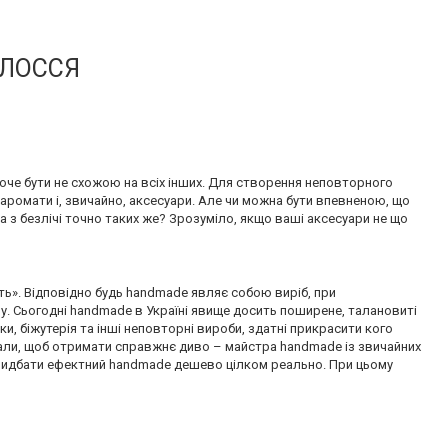
ОЛОССЯ
хоче бути не схожою на всіх інших. Для створення неповторного
, аромати і, звичайно, аксесуари. Але чи можна бути впевненою, що
 з безлічі точно таких же? Зрозуміло, якщо ваші аксесуари не що
ь». Відповідно будь handmade являє собою виріб, при
ну. Сьогодні handmade в Україні явище досить поширене, талановиті
ки, біжутерія та інші неповторні вироби, здатні прикрасити кого
іали, щоб отримати справжнє диво – майстра handmade із звичайних
 придбати ефектний handmade дешево цілком реально. При цьому