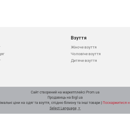
Взуття
г
Жіноче взуття
дяг
Чоловіче взуття
г
Дитяче взуття
Сайт створений на маркетплейсі
Prom.ua
Продавець на Bigl.ua
Інтернет-магазин Minimalka.com - мінімальні ціни на одяг та взуття, спідню білизну та інші товари |
Поскаржитися н
Select Language
▼