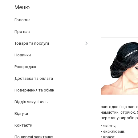
Головна
Про нас
Товари та послуги
Новинки
Розпродаж
Доставка та оплата
Повернення та обмін
Відділ закупівель
завгодно і що завг
намистин, стрічок,
Відгуки
переваг у виробів р
Контакти
• якість;
• ексклюзив;
Поширені запитання
• краса;