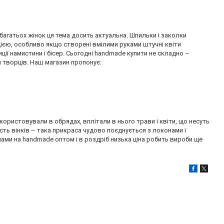
багатьох жінок ця тема досить актуальна. Шпильки і заколки
цією, особливо якщо створені вмілими руками штучні квіти
ї намистини і бісер. Сьогодні handmade купити не складно –
 творців. Наш магазин пропонує:
ористовували в обрядах, вплітали в нього трави і квіти, що несуть
ість вінків – така прикраса чудово поєднується з локонами і
нами на handmade оптом і в роздріб низька ціна робить вироби ще