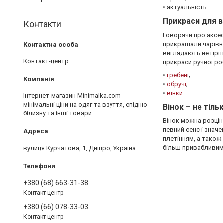
• актуальність.
Прикраси для в
Контакти
Говорячи про аксес
прикрашали чарівни
виглядають не гірш
Контакт-центр
прикраси ручної ро
•
гребені
;
•
обручі
;
•
вінки
.
Інтернет-магазин Minimalka.com -
мінімальні ціни на одяг та взуття, спідню
Вінок – не тіль
білизну та інші товари
Вінок можна розцін
певний сенс і знач
плетінням, а також
більш привабливим
вулиця Курчатова, 1, Дніпро, Україна
+380 (68) 663-31-38
Контакт-центр
+380 (66) 078-33-03
Контакт-центр