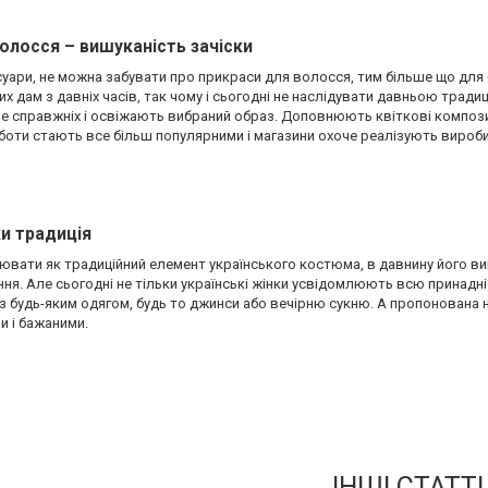
олосся – вишуканість зачіски
уари, не можна забувати про прикраси для волосся, тим більше що для 
х дам з давніх часів, так чому і сьогодні не наслідувати давньою тради
е справжніх і освіжають вибраний образ. Доповнюють квіткові композиці
боти стають все більш популярними і магазини охоче реалізують вироби
ки традиція
ювати як традиційний елемент українського костюма, в давнину його вик
ення. Але сьогодні не тільки українські жінки усвідомлюють всю принадн
 з будь-яким одягом, будь то джинси або вечірню сукню. А пропонована 
и і бажаними.
ІНШІ СТАТТІ