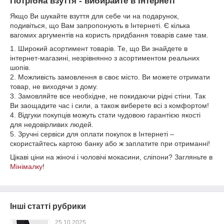
Потрібна взуття - вибирайте в Інтернеті
Якщо Ви шукайте взуття для себе чи на подарунок,
подивіться, що Вам запропонують в Інтернеті. Є кілька
вагомих аргументів на користь придбання товарів саме там.
1. Широкий асортимент товарів. Те, що Ви знайдете в
інтернет-магазині, незрівнянно з асортиментом реальних
шопів.
2. Можливість замовлення в своє місто. Ви можете отримати
товар, не виходячи з дому.
3. Замовляйте все необхідне, не покидаючи рідні стіни. Так
Ви заощадите час і сили, а також виберете всі з комфортом!
4. Відгуки покупців можуть стати чудовою гарантією якості
для недовірливих людей.
5. Зручні сервіси для оплати покупок в Інтернеті –
скористайтесь картою банку або ж заплатите при отриманні!
Цікаві ціни на жіночі і чоловічі мокасини, сліпони? Загляньте в
Мінімалку
!
Інші статті рубрики
25.10.2025