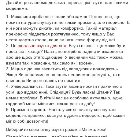
Давайте розглянемо декілька переваг цієї взуття над іншими
моделями.
1. Мокасини зроблені зі шкіри або замші. Погодьтеся, що
носити натуральну взуття не тільки приємно, але і корисно. В
ній ноги можуть дихати, їм комфортно. Такий матеріал
прекрасно піддається розтягуванню, тому якщо у Вас
нестандартна стопа, вони змінять свою форму під неї.
2. Це
ідеальне взуття для літа
. Взув і пішов – що може бути
простіше і краще? Навіть не потрібно надягати шкарпетки
або ще щось отягощающее. У весняний час також можна
взувати такі мокасини, так само як і восени.
3. Міцна підошва захистить від випадкових пошкоджень.
Якщо Ви ненавмисно на щось неприємне наступіть, то в
слипонах Ви цього навіть не помітите.
4. Універсальність. Таке взуття можна носити практично з
усім, що відомо нині. Спідниця? Будь ласка! Штани? Так
немає проблем! В літній час це особливо актуально, адже
гардероб може мінятися кілька разів в добу!
5. Приємна вартість. Навіть у світлі початку сезону такі
моделі, як правило, коштують досить недорого, щоб кожен
міг їх собі дозволити!
Вибирайте свою річну взуття разом з Мінімалкою!