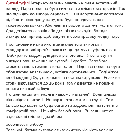
Дитячі туфлі
інтернет-магазин мають не лише естетичний
вигляд. Пара повинна бути виконана з якісних матеріалів. Так
що підійдіть до вибору серйозно. Наш асортимент допоможе
підібрати підходящу пару, яка буде поєднуватися з
гардеробом крихти. Або навіть придбати дитячі туфлі оптом.
Для декількох сезонів або для різних заходів. Завжди
знайдеться привід, щоб вигуляти свою красиву модну пару.
Пропоноване нами якість зазначає всім вимогам і
стандартам, які пред'являються до дитячих туфель в сад.
Вибирайте моделі для дітей різного віку. Якісне взуття
знижує навантаження на суглоби і хребет. Запобігає
стомлюваність і зміни в голеностоп. Підошва повинна бути
обов'язково еластичною, устілка ортопедичної. Тоді ніжки
юної модниці будуть красиві, а постава стрункою. Розвиток
стопи відбувається до 16 років, тому дівчатка не повинні
носити високий каблук.
Які ціни на дитячі туфлі в нашому магазині? Вони цілком
відповідають якості. Не варто економити на взутті. Тим
більше що малятко буде багато і з задоволенням гуляти в
комфортній парі. Не йдіть без обновки. Ви залишитеся
задоволені якістю і дизайном.
особливості вибору
Зазвичай батьки витрачають величезну кількість часу на