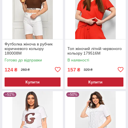
Футболка жіноча в рубчик
коричневого кольору
Топ жіночий літній червоного
180008M
кольору 179516M
Готово до відправки
В наявності
124
157
₴
₴
260 ₴
320 ₴
Купити
Купити
–51%
–50%