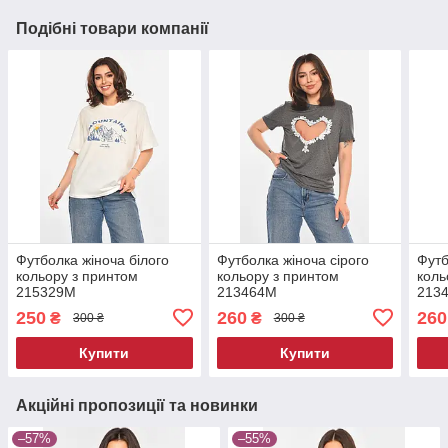
Подібні товари компанії
Футболка жіноча білого
Футболка жіноча сірого
Футб
кольору з принтом
кольору з принтом
коль
215329M
213464M
213
250
260
260
₴
₴
300 ₴
300 ₴
Купити
Купити
Акційні пропозиції та новинки
–57%
–55%