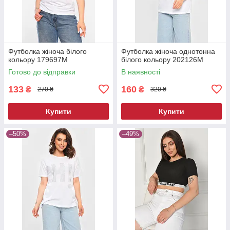
Футболка жіноча білого
Футболка жіноча однотонна
кольору 179697M
білого кольору 202126M
Готово до відправки
В наявності
133
160
₴
₴
270 ₴
320 ₴
Купити
Купити
–50%
–49%