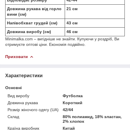
Довжина рукава від горло
21 см
вини (см)
Напівобхват грудей (см)
43 см
Довжина виробу (см)
46 см
Minimalka.com – вигідніше не знайти. Купуючи у роздріб, Ви
отримуєте оптові ціни. Економія подвійно.
Приховати
Характеристики
Основні
Вид виробу
Футболка
Довжина рукава
Короткий
Розмір жіночого одягу (UA)
42/44
Склад
80% полиамид, 18% эластан,
2% хлопок
Країна виробник
Китай