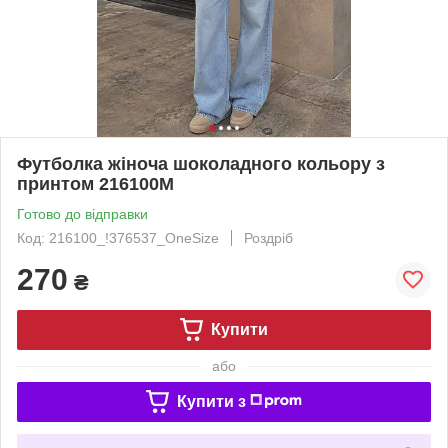
Футболка жіноча шоколадного кольору з
принтом 216100M
Готово до відправки
Код: 216100_!376537_OneSize
Роздріб
270
₴
Купити
або
Купити з