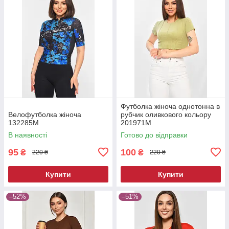
Футболка жіноча однотонна в
Велофутболка жiноча
рубчик оливкового кольору
132285M
201971M
В наявності
Готово до відправки
95
100
₴
₴
220 ₴
220 ₴
Купити
Купити
–52%
–51%