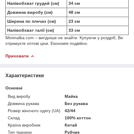
Напівобхват грудей (см)
34 см
Довжина виробу (см)
48 см
Ширина по плечах (см)
23 см
Напівобхват талії (см)
33 см
Minimalka.com – вигідніше не знайти. Купуючи у роздріб, Ви
отримуєте оптові ціни. Економія подвійно.
Приховати
Характеристики
Основні
Вид виробу
Майка
Довжина рукава
Без рукава
Розмір жіночого одягу (UA)
42/44
Склад
100% коттон
Країна виробник
Китай
Тип тканини
Рубчик