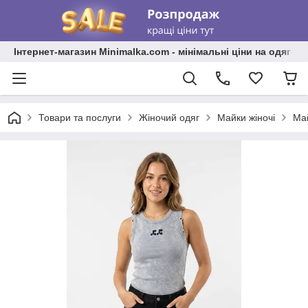
Інтернет-магазин Minimalka.com - мінімальні ціни на одяг та
Товари та послуги
Жіночий одяг
Майки жіночі
Май