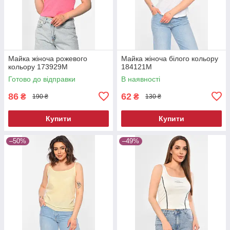
Майка жіноча рожевого
Майка жіноча білого кольору
кольору 173929M
184121M
Готово до відправки
В наявності
86
62
₴
₴
190 ₴
130 ₴
Купити
Купити
–50%
–49%