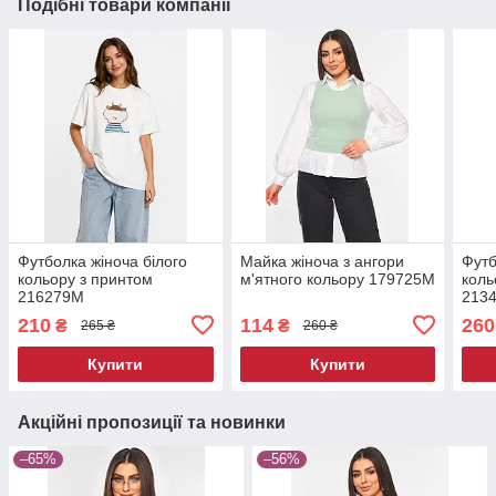
Подібні товари компанії
Футболка жіноча білого
Майка жіноча з ангори
Футб
кольору з принтом
м'ятного кольору 179725M
коль
216279M
213
210
114
260
₴
₴
265 ₴
260 ₴
Купити
Купити
Акційні пропозиції та новинки
–65%
–56%