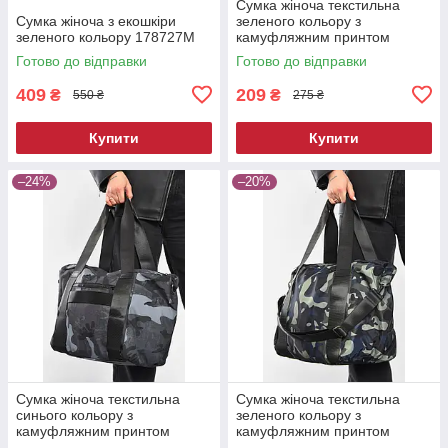
Сумка жіноча текстильна
Сумка жіноча з екошкіри
зеленого кольору з
зеленого кольору 178727M
камуфляжним принтом
192095M
Готово до відправки
Готово до відправки
409
209
₴
₴
550 ₴
275 ₴
Купити
Купити
–24%
–20%
Сумка жіноча текстильна
Сумка жіноча текстильна
синього кольору з
зеленого кольору з
камуфляжним принтом
камуфляжним принтом
192088M
192087M