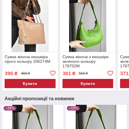
Сумка жіноча екошкіра
Сумка жіноча з екошкіри
Сумк
сірого кольору 206274M
зеленого кольору
зеле
178702M
178
390
361
371
₴
₴
460 ₴
550 ₴
Купити
Купити
Акційні пропозиції та новинки
–34%
–33%