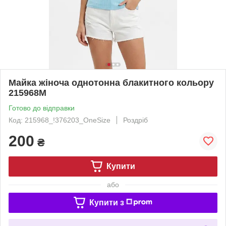
Майка жіноча однотонна блакитного кольору
215968M
Готово до відправки
Код: 215968_!376203_OneSize
Роздріб
200
₴
Купити
або
Купити з