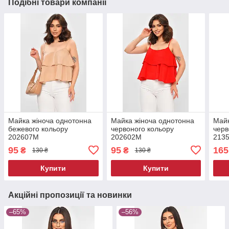
Подібні товари компанії
Майка жіноча однотонна
Майка жіноча однотонна
Майк
бежевого кольору
червоного кольору
черв
202607M
202602M
213
95
95
165
₴
₴
130 ₴
130 ₴
Купити
Купити
Акційні пропозиції та новинки
–65%
–56%