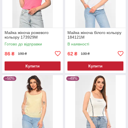
Майка жіноча рожевого
Майка жіноча білого кольору
кольору 173929M
184121M
Готово до відправки
В наявності
86
62
₴
₴
190 ₴
130 ₴
Купити
Купити
–50%
–49%