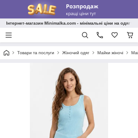
Інтернет-магазин Minimalka.com - мінімальні ціни на одяг та
Товари та послуги
Жіночий одяг
Майки жіночі
Май