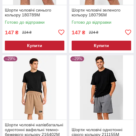
Шорти чоловічі синього
Шорти чоловічі зеленого
кольору 180789M
кольору 180796M
Готово до відправки
Готово до відправки
147
147
₴
₴
224 ₴
224 ₴
Купити
Купити
–29%
–29%
Шорти чоловічі напівбатальні
однотонні вафельні темно-
Шорти чоловічі однотонні
бежевого кольору 216402M
сірого кольору 211155M