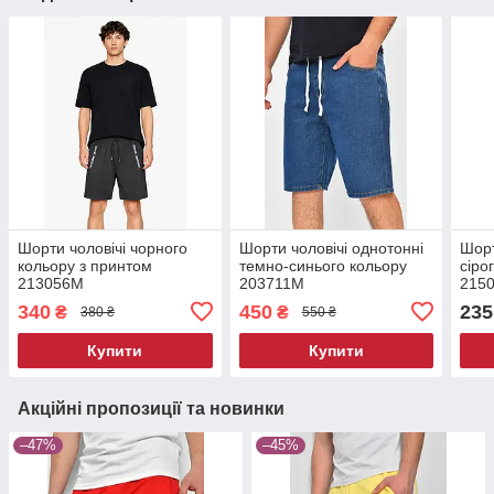
Шорти чоловічі чорного
Шорти чоловічі однотонні
Шорт
кольору з принтом
темно-синього кольору
сіро
213056M
203711M
215
340
450
235
₴
₴
380 ₴
550 ₴
Купити
Купити
Акційні пропозиції та новинки
–47%
–45%