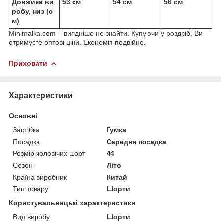
Довжина ви
53 см
54 см
56 см
робу, низ (с
м)
Minimalka.com – вигідніше не знайти. Купуючи у роздріб, Ви
отримуєте оптові ціни. Економія подвійно.
Приховати
Характеристики
Основні
Застібка
Гумка
Посадка
Середня посадка
Розмір чоловічих шорт
44
Сезон
Літо
Країна виробник
Китай
Тип товару
Шорти
Користувальницькі характеристики
Вид виробу
Шорти