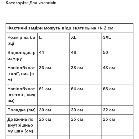
Категорія:
Для чоловіків
Фактичні заміри можуть відрізнятись на +/- 2 см
Розмір на би
L
XL
3XL
рці
Відповідає р
44
46
50
озміру
Напівобхват
36 см
38 см
43 см
талії, низ (с
м)
Напівобхват
61 см
64 см
68 см
стегон , низ(
см)
Посадка (см)
30 см
30 см
32 см
Довжина по
25 см
25 см
25 см
внутрішньо
му шву (см)