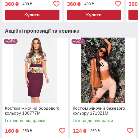
214454M
214
360
360
360
₴
₴
400 ₴
400 ₴
Купити
Купити
Акційні пропозиції та новинки
–54%
–52%
Костюм жіночий бордового
Костюм жіночий бежевого
кольору 198777M
кольору 171921M
Готово до відправки
Готово до відправки
160
124
₴
₴
350 ₴
260 ₴