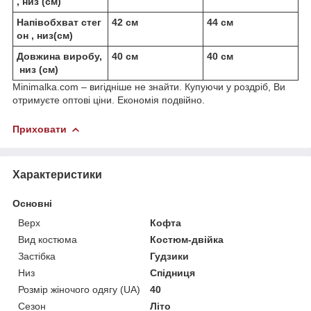
, низ (см)
Напівобхват стег
42 см
44 см
он , низ(см)
Довжина виробу,
40 см
40 см
низ (см)
Minimalka.com – вигідніше не знайти. Купуючи у роздріб, Ви
отримуєте оптові ціни. Економія подвійно.
Приховати
Характеристики
Основні
Верх
Кофта
Вид костюма
Костюм-двійка
Застібка
Гудзики
Низ
Спідниця
Розмір жіночого одягу (UA)
40
Сезон
Літо