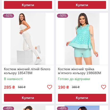
Купити
Купити
–51%
–50%
Костюм жіночий літній білого
Костюм жіночий трійка
кольору 185478M
м'ятного кольору 198680M
В наявності
Готово до відправки
285
190
₴
₴
580 ₴
380 ₴
Купити
Купити
–49%
–49%