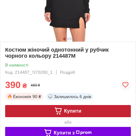
Костюм жіночий однотонний у рубчик
чорного кольору 214487M
В наявності
Код: 214487_!370280_1
Роздріб
390
₴
480 ₴
Економія
90 ₴
Залишилось
6 днів
Купити
або
Купити з