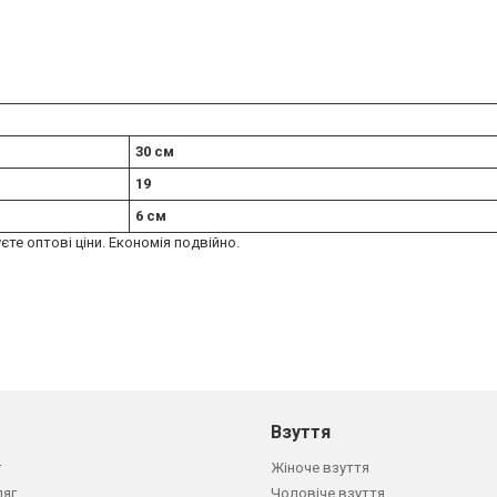
30 см
19
6 см
єте оптові ціни. Економія подвійно.
Взуття
г
Жіноче взуття
дяг
Чоловіче взуття