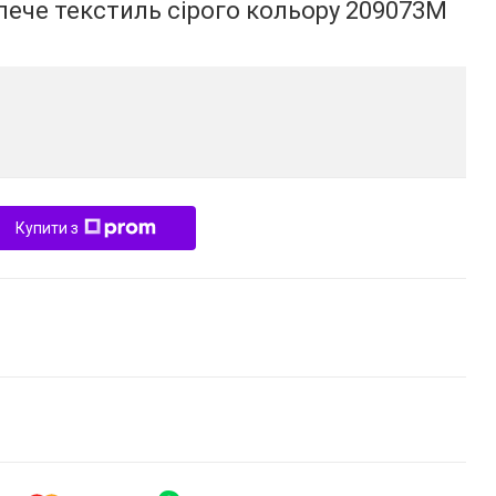
лече текстиль сірого кольору 209073M
Купити з