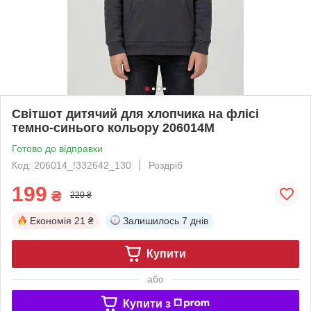
Світшот дитячий для хлопчика на флісі
темно-синього кольору 206014M
Готово до відправки
Код: 206014_!332642_130
Роздріб
199
₴
220 ₴
Економія
21 ₴
Залишилось
7 днів
Купити
або
Купити з