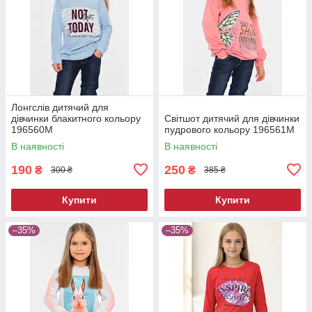
Лонгслів дитячий для
дівчинки блакитного кольору
Світшот дитячий для дівчинки
196560M
пудрового кольору 196561M
В наявності
В наявності
190
250
₴
₴
300 ₴
385 ₴
Купити
Купити
–35%
–35%