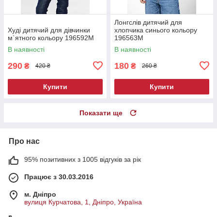
Лонгслів дитячий для
Худі дитячий для дівчинки
хлопчика синього кольору
м`ятного кольору 196592M
196563M
В наявності
В наявності
290
180
₴
₴
420 ₴
260 ₴
Купити
Купити
Показати ще
Про нас
95% позитивних з 1005 відгуків за рік
Працює з 30.03.2016
м. Дніпро
вулиця Курчатова, 1, Дніпро, Україна