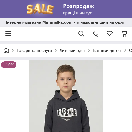
Інтернет-магазин Minimalka.com - мінімальні ціни на одяг та
Товари та послуги
Дитячий одяг
Батники дитячі
С
–10%