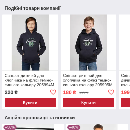
Подібні товари компанії
Світшот дитячий для
Світшот дитячий для
Світ
хлопчика на флісі темно-
хлопчика на флісі темно-
дівч
синього кольору 205994M
синього кольору 205995M
кол
220
180
199
₴
₴
220 ₴
Купити
Купити
Акційні пропозиції та новинки
–50%
–40%