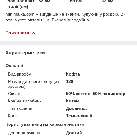
Напівобхват
38 см
69 см
42 см
талії (см)
Minimalka.com – вигідніше не знайти. Купуючи у роздріб, Ви
отримуєте оптові ціни. Економія подвійно.
Приховати
Характеристики
Основні
Вид виробу
Кофта
Розмір дитячого одягу (за
128
зростом)
Склад
50% коттон, 50% полиэстер
Країна виробник
Китай
Тип тканини
Двонитка
Колір
Темно-синій
Користувальницькі характеристики
Довжина рукава
Довгий