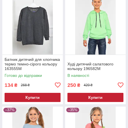
Батник дитячий для хлопчика
термо темно-сірого кольору
Худі дитячий салатового
163555M
кольору 196582M
Готово до відправки
В наявності
134
250
₴
₴
268 ₴
420 ₴
Купити
Купити
–37%
–35%