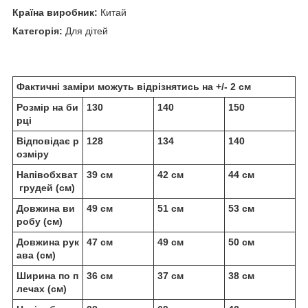
Країна виробник:
Китай
Категорія:
Для дітей
Фактичні заміри можуть відрізнятись на +/- 2 см
Розмір на би
130
140
150
рці
Відповідає р
128
134
140
озміру
Напівобхват
39 см
42 см
44 см
грудей (см)
Довжина ви
49 см
51 см
53 см
робу (см)
Довжина рук
47 см
49 см
50 см
ава (см)
Ширина по п
36 см
37 см
38 см
лечах (см)