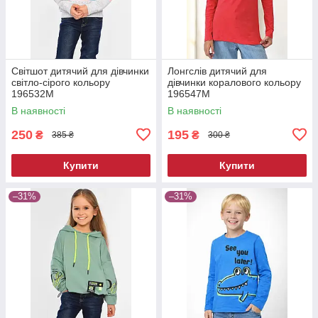
Світшот дитячий для дівчинки
Лонгслів дитячий для
світло-сірого кольору
дівчинки коралового кольору
196532M
196547M
В наявності
В наявності
250
195
₴
₴
385 ₴
300 ₴
Купити
Купити
–31%
–31%