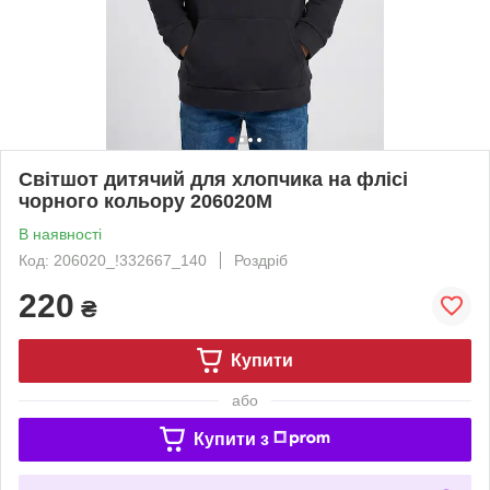
Світшот дитячий для хлопчика на флісі
чорного кольору 206020M
В наявності
Код: 206020_!332667_140
Роздріб
220
₴
Купити
або
Купити з