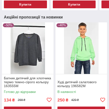
Купити
Купити
Акційні пропозиції та новинки
–50%
–40%
Батник дитячий для хлопчика
термо темно-сірого кольору
Худі дитячий салатового
163555M
кольору 196582M
Готово до відправки
В наявності
134
250
₴
₴
268 ₴
420 ₴