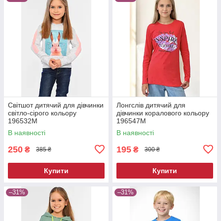
Світшот дитячий для дівчинки
Лонгслів дитячий для
світло-сірого кольору
дівчинки коралового кольору
196532M
196547M
В наявності
В наявності
250
195
₴
₴
385 ₴
300 ₴
Купити
Купити
–31%
–31%