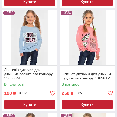
Купити
Купити
–37%
–35%
Лонгслів дитячий для
дівчинки блакитного кольору
Світшот дитячий для дівчинки
196560M
пудрового кольору 196561M
В наявності
В наявності
190
250
₴
₴
300 ₴
385 ₴
Купити
Купити
–35%
–35%