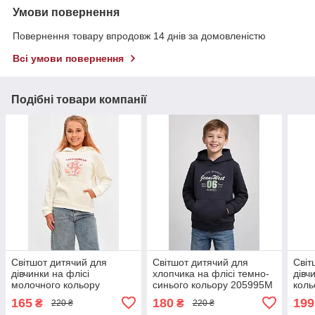
Умови повернення
Повернення товару впродовж 14 днів за домовленістю
Всі умови повернення
Подібні товари компанії
Світшот дитячий для
Світшот дитячий для
Світ
дівчинки на флісі
хлопчика на флісі темно-
дівч
молочного кольору
синього кольору 205995M
кол
206027M
165
180
199
₴
₴
220 ₴
220 ₴