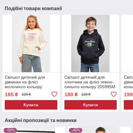
Подібні товари компанії
Світшот дитячий для
Світшот дитячий для
Світ
дівчинки на флісі
хлопчика на флісі темно-
дівч
молочного кольору
синього кольору 205995M
кол
206027M
165
180
199
₴
₴
220 ₴
220 ₴
Купити
Купити
Акційні пропозиції та новинки
–50%
–40%