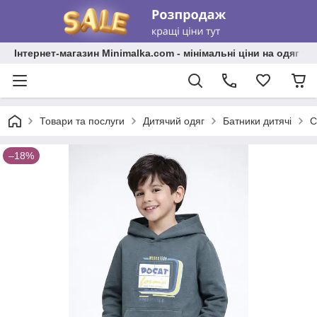
Інтернет-магазин Minimalka.com - мінімальні ціни на одяг та
Товари та послуги
Дитячий одяг
Батники дитячі
С
–18%