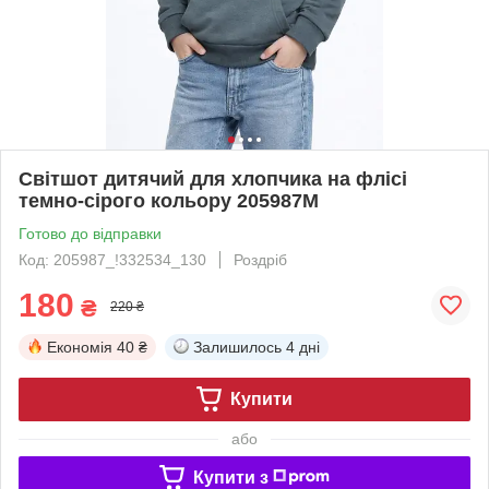
Світшот дитячий для хлопчика на флісі
темно-сірого кольору 205987M
Готово до відправки
Код: 205987_!332534_130
Роздріб
180
₴
220 ₴
Економія
40 ₴
Залишилось
4 дні
Купити
або
Купити з