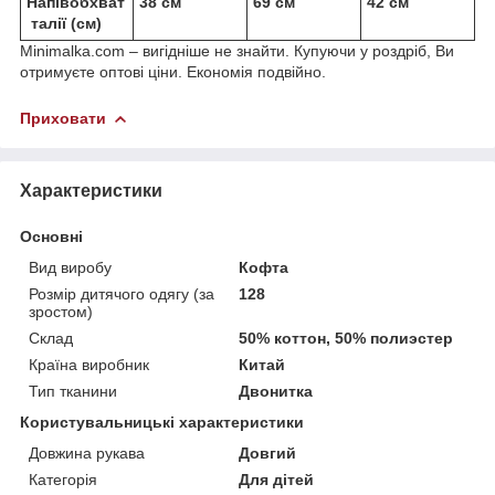
Напівобхват
38 см
69 см
42 см
талії (см)
Minimalka.com – вигідніше не знайти. Купуючи у роздріб, Ви
отримуєте оптові ціни. Економія подвійно.
Приховати
Характеристики
Основні
Вид виробу
Кофта
Розмір дитячого одягу (за
128
зростом)
Склад
50% коттон, 50% полиэстер
Країна виробник
Китай
Тип тканини
Двонитка
Користувальницькі характеристики
Довжина рукава
Довгий
Категорія
Для дітей