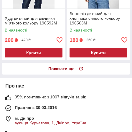
Лонгслів дитячий для
Худі дитячий для дівчинки
хлопчика синього кольору
м`ятного кольору 196592M
196563M
В наявності
В наявності
290
180
₴
₴
420 ₴
260 ₴
Купити
Купити
Показати ще
Про нас
95% позитивних з 1007 відгуків за рік
Працює з 30.03.2016
м. Дніпро
вулиця Курчатова, 1, Дніпро, Україна