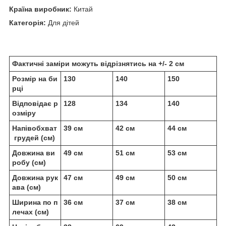
Країна виробник:
Китай
Категорія:
Для дітей
Фактичні заміри можуть відрізнятись на +/- 2 см
Розмір на би
130
140
150
рці
Відповідає р
128
134
140
озміру
Напівобхват
39 см
42 см
44 см
грудей (см)
Довжина ви
49 см
51 см
53 см
робу (см)
Довжина рук
47 см
49 см
50 см
ава (см)
Ширина по п
36 см
37 см
38 см
лечах (см)