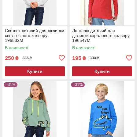
Світшот дитячий для дівчинки
Лонгслів дитячий для
світло-сірого кольору
дівчинки коралового кольору
196532M
196547M
В наявності
В наявності
250
195
₴
₴
385 ₴
300 ₴
Купити
Купити
–31%
–31%