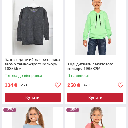
Батник дитячий для хлопчика
термо темно-сірого кольору
Худі дитячий салатового
163555M
кольору 196582M
Готово до відправки
В наявності
134
250
₴
₴
268 ₴
420 ₴
Купити
Купити
–37%
–35%