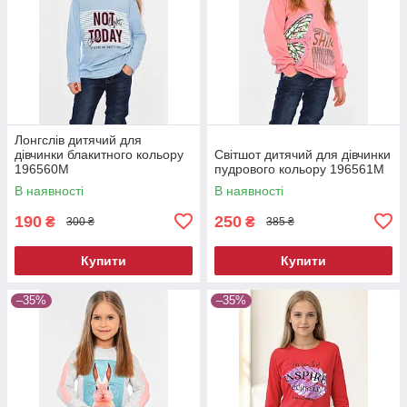
Лонгслів дитячий для
дівчинки блакитного кольору
Світшот дитячий для дівчинки
196560M
пудрового кольору 196561M
В наявності
В наявності
190
250
₴
₴
300 ₴
385 ₴
Купити
Купити
–35%
–35%