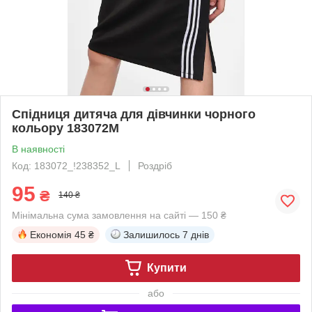
Спідниця дитяча для дівчинки чорного
кольору 183072M
В наявності
Код: 183072_!238352_L
Роздріб
95
₴
140 ₴
Мінімальна сума замовлення на сайті — 150 ₴
Економія
45 ₴
Залишилось
7 днів
Купити
або