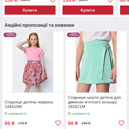
₴
₴
160 ₴
182 ₴
Купити
Купити
Акційні пропозиції та новинки
–50%
–39%
Спідниця-шорти дитяча для
Спідниця дитяча червона
дівчинки м'ятного кольору
144410M
182621M
В наявності
В наявності
86
86
₴
₴
173 ₴
140 ₴