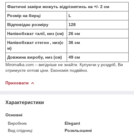
Фактичні заміри можуть відрізнятись на +/- 2 см
Розмір на бирці
L
Відповідає розміру
128
Напівобхват талії, низ (см)
26 см
Напівобхват стегон , низ(с
36 см
м)
Довжина виробу, низ (см)
49 см
Minimalka.com – вигідніше не знайти. Купуючи у роздріб, Ви
отримуєте оптові ціни. Економія подвійно.
Приховати
Характеристики
Основні
Виробник
Elegant
Вид спідниці
Розкльошені