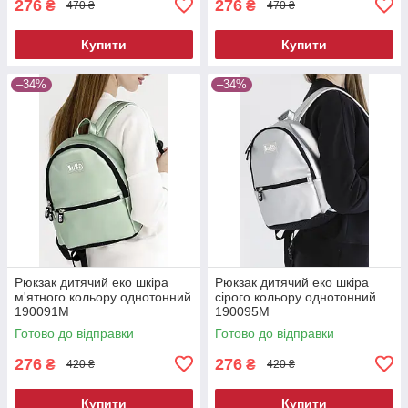
276
276
₴
₴
470 ₴
470 ₴
Купити
Купити
–34%
–34%
Рюкзак дитячий еко шкіра
Рюкзак дитячий еко шкіра
м'ятного кольору однотонний
сірого кольору однотонний
190091M
190095M
Готово до відправки
Готово до відправки
276
276
₴
₴
420 ₴
420 ₴
Купити
Купити