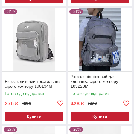
–34%
–31%
Рюкзак підлітковий для
Рюкзак дитячий текстильний
хлопчика сірого кольору
сірого кольору 190134M
189228M
Готово до відправки
Готово до відправки
276
428
₴
₴
420 ₴
620 ₴
Купити
Купити
–27%
–26%