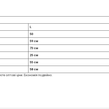
L
50
59 см
73 см
25 см
55 см
58 см
єте оптові ціни. Економія подвійно.