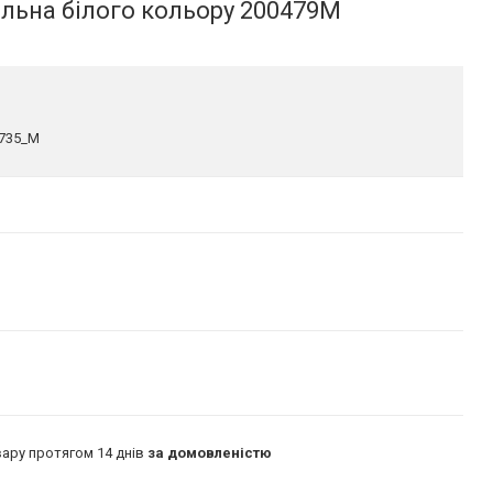
льна білого кольору 200479M
8735_M
ару протягом 14 днів
за домовленістю