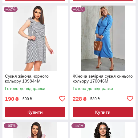
–62%
–61%
Сукня жіноча чорного
Жіноча вечірня сукня синього
кольору 199844M
кольору 170046M
Готово до відправки
Готово до відправки
190
228
₴
₴
500 ₴
580 ₴
Купити
Купити
–60%
–57%