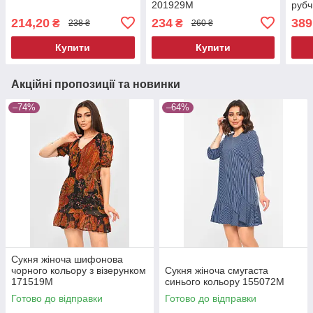
201929M
руб
214,20
234
389
₴
₴
238 ₴
260 ₴
Купити
Купити
Акційні пропозиції та новинки
–74%
–64%
Сукня жіноча шифонова
чорного кольору з візерунком
Сукня жіноча смугаста
171519M
синього кольору 155072M
Готово до відправки
Готово до відправки