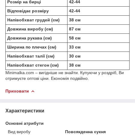
Розмір на бирці
42-44
Відповідає розміру
42-44
Напівобхват грудей (см)
38 см
Довжина виробу (см)
87 см
Довжина рукава (см)
58 см
Ширина по плечах (см)
33 см
Напівобхват талії (см)
30 см
Напівобхват стегон (см)
38 см
Minimalka.com – вигідніше не знайти. Купуючи у роздріб, Ви
отримуєте оптові ціни. Економія подвійно.
Приховати
Характеристики
Основні атрибути
Вид виробу
Повсякденна сукня