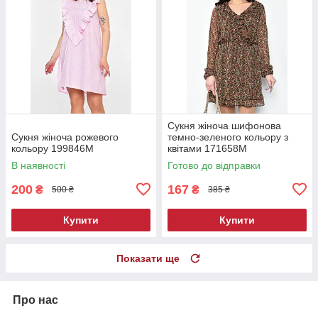
Сукня жіноча шифонова
Сукня жіноча рожевого
темно-зеленого кольору з
кольору 199846M
квітами 171658M
В наявності
Готово до відправки
200
167
₴
₴
500 ₴
385 ₴
Купити
Купити
Показати ще
Про нас