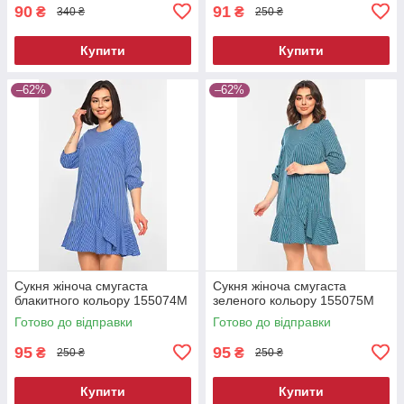
90
91
₴
₴
340 ₴
250 ₴
Купити
Купити
–62%
–62%
Сукня жіноча смугаста
Сукня жіноча смугаста
блакитного кольору 155074M
зеленого кольору 155075M
Готово до відправки
Готово до відправки
95
95
₴
₴
250 ₴
250 ₴
Купити
Купити