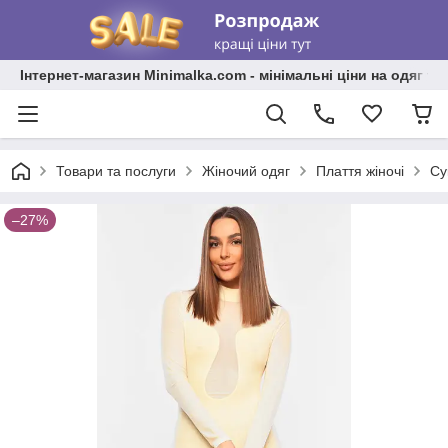
Інтернет-магазин Minimalka.com - мінімальні ціни на одяг та
Товари та послуги
Жіночий одяг
Плаття жіночі
Су
–27%