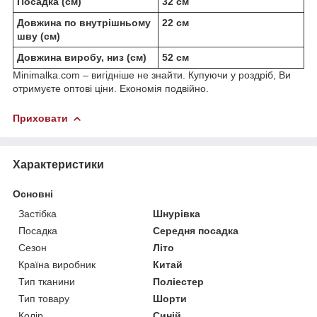
Посадка (см)
32 см
Довжина по внутрішньому
22 см
шву (см)
Довжина виробу, низ (см)
52 см
Minimalka.com – вигідніше не знайти. Купуючи у роздріб, Ви
отримуєте оптові ціни. Економія подвійно.
Приховати
Характеристики
Основні
Застібка
Шнурівка
Посадка
Середня посадка
Сезон
Літо
Країна виробник
Китай
Тип тканини
Поліестер
Тип товару
Шорти
Колір
Синій