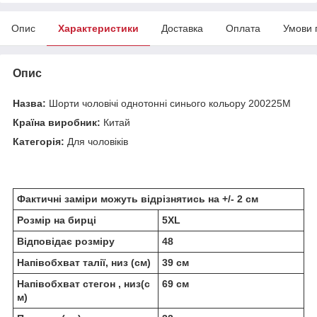
Опис
Характеристики
Доставка
Оплата
Умови 
Опис
Назва:
Шорти чоловічі однотонні синього кольору 200225M
Країна виробник:
Китай
Категорія:
Для чоловіків
Фактичні заміри можуть відрізнятись на +/- 2 см
Розмір на бирці
5XL
Відповідає розміру
48
Напівобхват талії, низ (см)
39 см
Напівобхват стегон , низ(с
69 см
м)