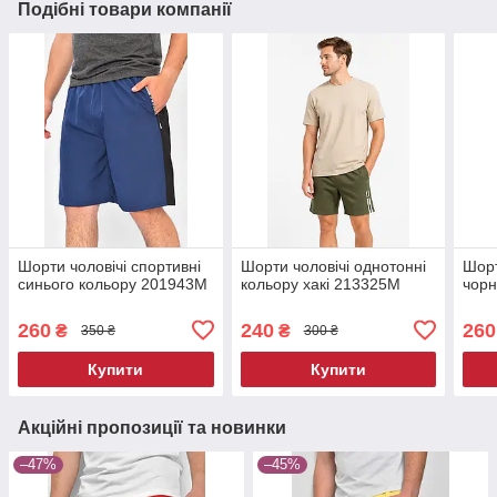
Подібні товари компанії
Шорти чоловічі спортивні
Шорти чоловічі однотонні
Шорт
синього кольору 201943M
кольору хакі 213325M
чорн
260
240
260
₴
₴
350 ₴
300 ₴
Купити
Купити
Акційні пропозиції та новинки
–47%
–45%