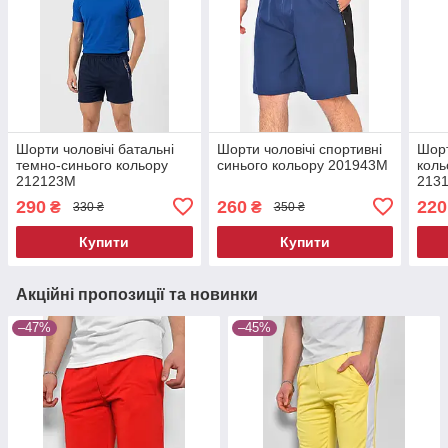
Шорти чоловічі батальні
Шорти чоловічі спортивні
Шорт
темно-синього кольору
синього кольору 201943M
коль
212123M
213
290
260
220
₴
₴
330 ₴
350 ₴
Купити
Купити
Акційні пропозиції та новинки
–47%
–45%