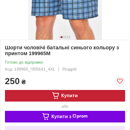
Шорти чоловічі батальні синього кольору з
принтом 199965M
Готово до відправки
Код: 199965_!305641_4XL
Роздріб
250
₴
Купити
або
Купити з