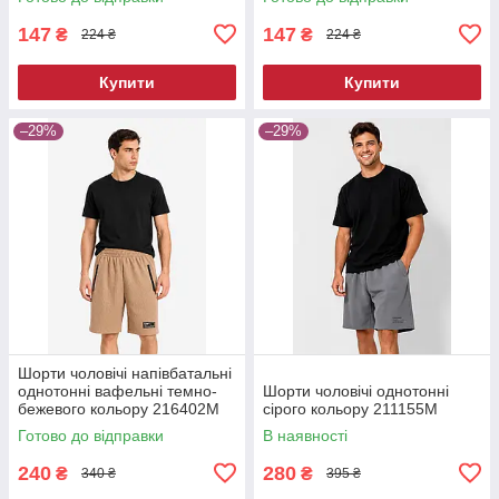
147
147
₴
₴
224 ₴
224 ₴
Купити
Купити
–29%
–29%
Шорти чоловічі напівбатальні
однотонні вафельні темно-
Шорти чоловічі однотонні
бежевого кольору 216402M
сірого кольору 211155M
Готово до відправки
В наявності
240
280
₴
₴
340 ₴
395 ₴