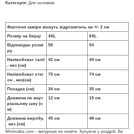
Категорія:
Для чоловіків
Фактичні заміри можуть відрізнятись на +/- 2 см
Розмір на бирці
4XL
6XL
Відповідає розмі
50
54
ру
Напівобхват талії
42 см
44 см
, низ (см)
Напівобхват стег
70 см
74 см
он , низ(см)
Посадка (см)
34 см
35 см
Довжина по внут
12 см
15 см
рішньому шву (с
м)
Довжина виробу,
45 см
48 см
низ (см)
Minimalka.com – вигідніше не знайти. Купуючи у роздріб, Ви