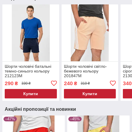
Шорти чоловічі батальні
Шорти чоловічі світло-
Шорт
темно-синього кольору
бежевого кольору
сіро
212123M
201847M
213
290
240
340
₴
₴
330 ₴
310 ₴
Купити
Купити
Акційні пропозиції та новинки
–47%
–45%