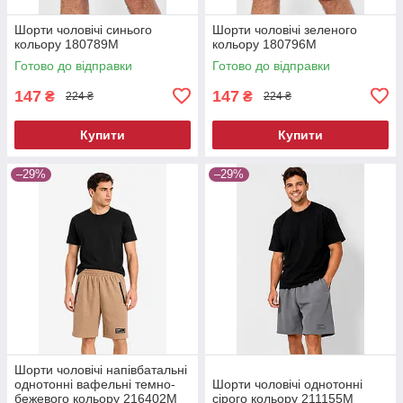
Шорти чоловічі синього
Шорти чоловічі зеленого
кольору 180789M
кольору 180796M
Готово до відправки
Готово до відправки
147
147
₴
₴
224 ₴
224 ₴
Купити
Купити
–29%
–29%
Шорти чоловічі напівбатальні
однотонні вафельні темно-
Шорти чоловічі однотонні
бежевого кольору 216402M
сірого кольору 211155M