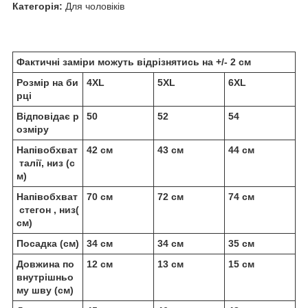
Категорія:
Для чоловіків
Фактичні заміри можуть відрізнятись на +/- 2 см
Розмір на би
4XL
5XL
6XL
рці
Відповідає р
50
52
54
озміру
Напівобхват
42 см
43 см
44 см
талії, низ (с
м)
Напівобхват
70 см
72 см
74 см
стегон , низ(
см)
Посадка (см)
34 см
34 см
35 см
Довжина по
12 см
13 см
15 см
внутрішньо
му шву (см)