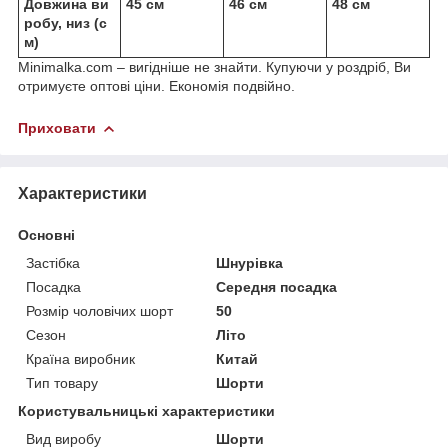
Довжина ви
45 см
46 см
48 см
робу, низ (с
м)
Minimalka.com – вигідніше не знайти. Купуючи у роздріб, Ви
отримуєте оптові ціни. Економія подвійно.
Приховати
Характеристики
Основні
Застібка
Шнурівка
Посадка
Середня посадка
Розмір чоловічих шорт
50
Сезон
Літо
Країна виробник
Китай
Тип товару
Шорти
Користувальницькі характеристики
Вид виробу
Шорти