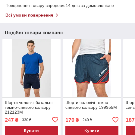
Повернення товару впродовж 14 днів за домовленістю
Всі умови повернення
Подібні товари компанії
Шорти чоловічі батальні
Шорти чоловічі темно-
Шорт
темно-синього кольору
синього кольору 199955M
синь
212123M
247
170
187
₴
₴
330 ₴
240 ₴
Купити
Купити