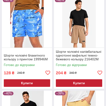
–47%
–40%
Шорти чоловічі напівбатальні
Шорти чоловічі блакитного
однотонні вафельні темно-
кольору з принтом 199946M
бежевого кольору 216402M
Готово до відправки
Готово до відправки
128
204
₴
₴
240 ₴
340 ₴
Купити
Купити
–40%
–39%