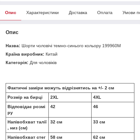
Опис
Характеристики
Доставка
Оплата
Умови п
Опис
Назва:
Шорти чоловічі темно-синього кольору 199960M
Країна виробник:
Китай
Категорія:
Для чоловіків
Фактичні заміри можуть відрізнятись на +/- 2 см
Розмір на бирці
2XL
4XL
Відповідає розмі
42
46
ру
Напівобхват талії
32 см
33 см
, низ (см)
Напівобхват стег
58 см
62 см