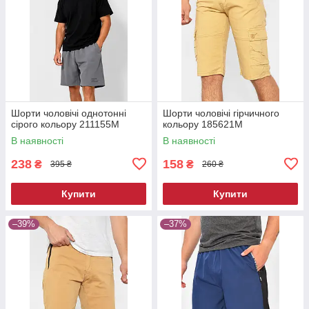
Шорти чоловічі однотонні
Шорти чоловічі гірчичного
сірого кольору 211155M
кольору 185621M
В наявності
В наявності
238
158
₴
₴
395 ₴
260 ₴
Купити
Купити
–39%
–37%