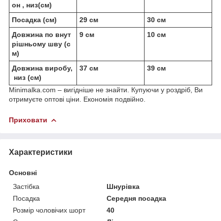
он , низ(см)
Посадка (см)
29 см
30 см
Довжина по внут
9 см
10 см
рішньому шву (с
м)
Довжина виробу,
37 см
39 см
низ (см)
Minimalka.com – вигідніше не знайти. Купуючи у роздріб, Ви
отримуєте оптові ціни. Економія подвійно.
Приховати
Характеристики
Основні
Застібка
Шнурівка
Посадка
Середня посадка
Розмір чоловічих шорт
40