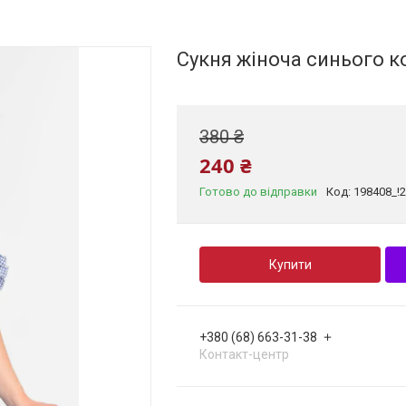
Сукня жіноча синього 
380 ₴
240 ₴
Готово до відправки
Код:
198408_!
Купити
+380 (68) 663-31-38
Контакт-центр