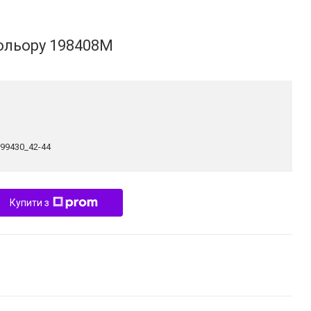
кольору 198408M
299430_42-44
Купити з