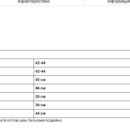
Характеристики
Інформаці
42-44
42-44
45 см
84 см
20 см
36 см
44 см
єте оптові ціни. Економія подвійно.