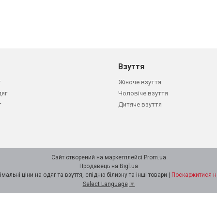
Взуття
г
Жіноче взуття
дяг
Чоловіче взуття
г
Дитяче взуття
Сайт створений на маркетплейсі
Prom.ua
Продавець на Bigl.ua
Інтернет-магазин Minimalka.com - мінімальні ціни на одяг та взуття, спідню білизну та інші товари |
Поскаржитися н
Select Language
▼