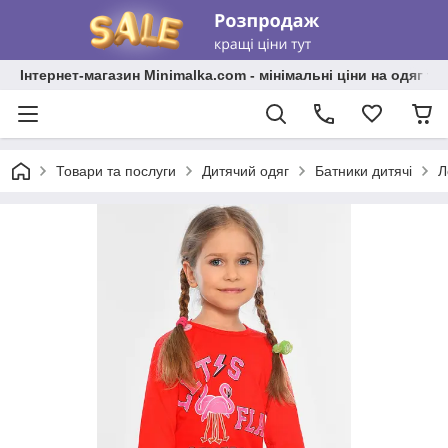
Інтернет-магазин Minimalka.com - мінімальні ціни на одяг та
Товари та послуги
Дитячий одяг
Батники дитячі
Л