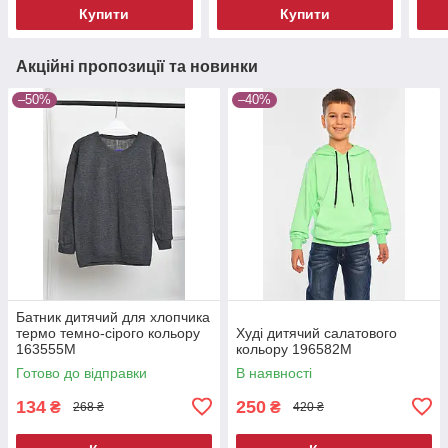
Купити
Купити
Акційні пропозиції та новинки
–50%
–40%
Батник дитячий для хлопчика
термо темно-сірого кольору
Худі дитячий салатового
163555M
кольору 196582M
Готово до відправки
В наявності
134
250
₴
₴
268 ₴
420 ₴