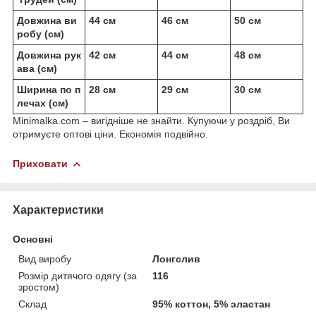
Довжина ви
44 см
46 см
50 см
робу (см)
Довжина рук
42 см
44 см
48 см
ава (см)
Ширина по п
28 см
29 см
30 см
лечах (см)
Minimalka.com – вигідніше не знайти. Купуючи у роздріб, Ви
отримуєте оптові ціни. Економія подвійно.
Приховати
Характеристики
Основні
Вид виробу
Лонгслив
Розмір дитячого одягу (за
116
зростом)
Склад
95% коттон, 5% эластан