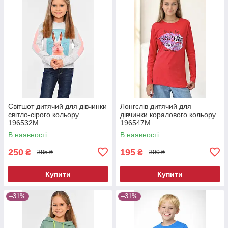
Світшот дитячий для дівчинки
Лонгслів дитячий для
світло-сірого кольору
дівчинки коралового кольору
196532M
196547M
В наявності
В наявності
250
195
₴
₴
385 ₴
300 ₴
Купити
Купити
–31%
–31%