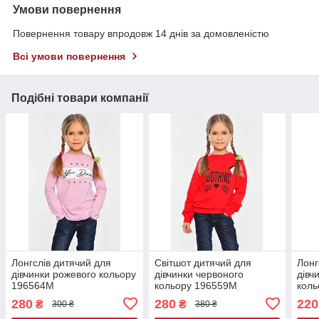
Умови повернення
Повернення товару впродовж 14 днів за домовленістю
Всі умови повернення
Подібні товари компанії
Лонгслів дитячий для
Світшот дитячий для
Лонг
дівчинки рожевого кольору
дівчинки червоного
дівч
196564M
кольору 196559M
кол
280
280
220
₴
₴
300 ₴
380 ₴