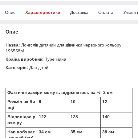
Опис
Характеристики
Доставка
Оплата
Умови 
Опис
Назва:
Лонгслів дитячий для дівчинки червоного кольору
196558M
Країна виробник:
Туреччина
Категорія:
Для дітей
Фактичні заміри можуть відрізнятись на +/- 2 см
Розмір на би
9
10
12
рці
Відповідає р
122
128
140
озміру
Напівобхват
34 см
35 см
38 см
грудей (см)