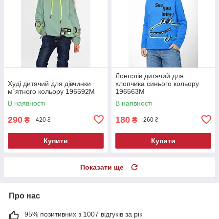
Лонгслів дитячий для
Худі дитячий для дівчинки
хлопчика синього кольору
м`ятного кольору 196592M
196563M
В наявності
В наявності
290
180
₴
₴
420 ₴
260 ₴
Купити
Купити
Показати ще
Про нас
95% позитивних з 1007 відгуків за рік