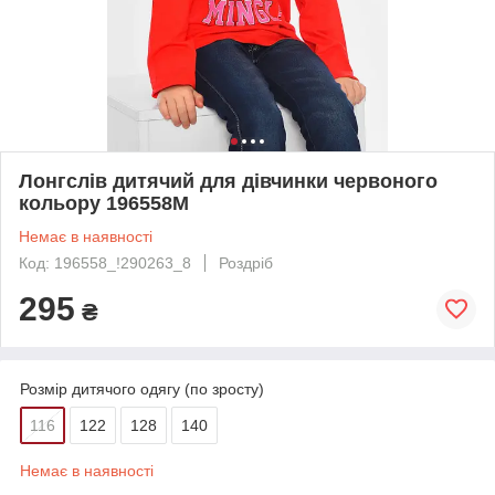
Лонгслів дитячий для дівчинки червоного
кольору 196558M
Немає в наявності
Код: 196558_!290263_8
Роздріб
295
₴
Розмір дитячого одягу (по зросту)
116
122
128
140
Немає в наявності