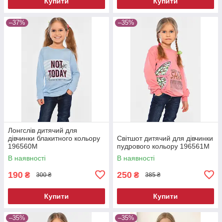
Купити
Купити
–37%
–35%
Лонгслів дитячий для
дівчинки блакитного кольору
Світшот дитячий для дівчинки
196560M
пудрового кольору 196561M
В наявності
В наявності
190
250
₴
₴
300 ₴
385 ₴
Купити
Купити
–35%
–35%