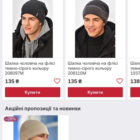
Шапка чоловіча на флісі
Шапка чоловіча на флісі
Шапк
темно-сірого кольору
темно-сірого кольору
темн
208097M
208110M
193
135
135
138
₴
₴
Купити
Купити
Акційні пропозиції та новинки
–28%