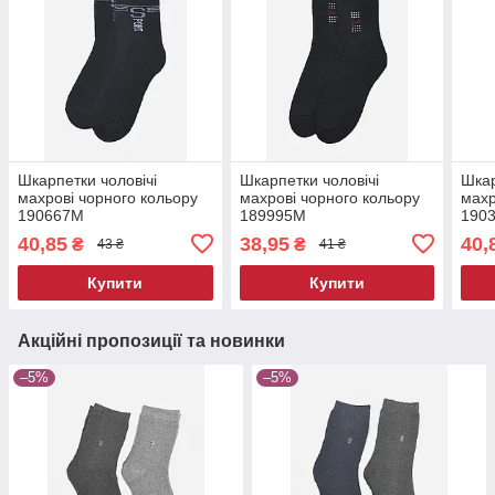
Шкарпетки чоловічі
Шкарпетки чоловічі
Шкар
махрові чорного кольору
махрові чорного кольору
махр
190667M
189995M
190
40,85
38,95
40,
₴
₴
43 ₴
41 ₴
Купити
Купити
Акційні пропозиції та новинки
–5%
–5%