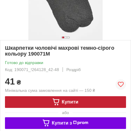
Шкарпетки чоловічі махрові темно-сірого
кольору 190071M
Готово до відправки
Код: 190071_!264128_42-48
Роздріб
41
₴
Мінімальна сума замовлення на сайті — 150 ₴
Купити
або
Купити з