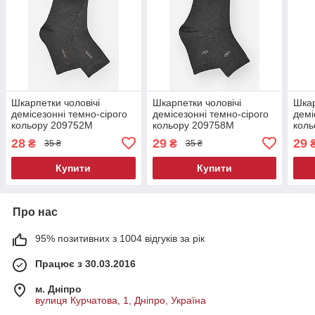
Шкарпетки чоловічі
Шкарпетки чоловічі
Шкар
демісезонні темно-сірого
демісезонні темно-сірого
демі
кольору 209752M
кольору 209758M
кол
28
29
29
₴
₴
35 ₴
35 ₴
Купити
Купити
Про нас
95% позитивних з 1004 відгуків за рік
Працює з 30.03.2016
м. Дніпро
вулиця Курчатова, 1, Дніпро, Україна