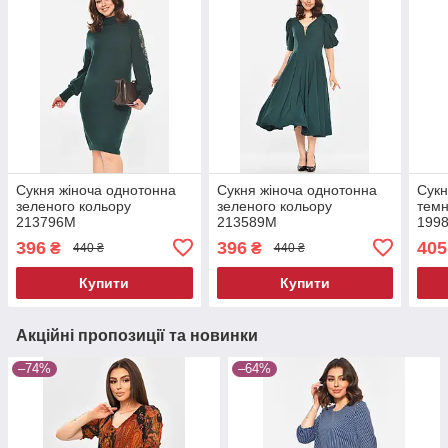
Сукня жіноча однотонна
Сукня жіноча однотонна
Сукн
зеленого кольору
зеленого кольору
темн
213796M
213589M
199
396
396
405
₴
₴
440 ₴
440 ₴
Купити
Купити
Акційні пропозиції та новинки
–74%
–64%