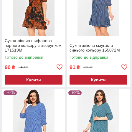
Сукня жіноча шифонова
чорного кольору з візерунком
Сукня жіноча смугаста
171519M
синього кольору 155072M
Готово до відправки
Готово до відправки
90
91
₴
₴
340 ₴
250 ₴
Купити
Купити
–62%
–62%