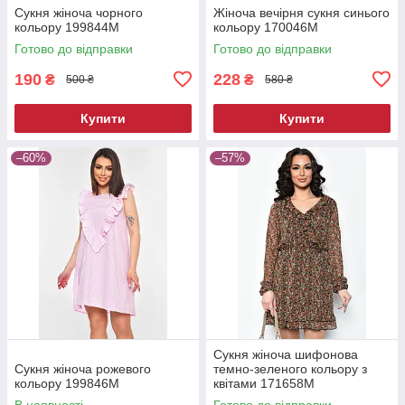
Сукня жіноча чорного
Жіноча вечірня сукня синього
кольору 199844M
кольору 170046M
Готово до відправки
Готово до відправки
190
228
₴
₴
500 ₴
580 ₴
Купити
Купити
–60%
–57%
Сукня жіноча шифонова
Сукня жіноча рожевого
темно-зеленого кольору з
кольору 199846M
квітами 171658M
В наявності
Готово до відправки