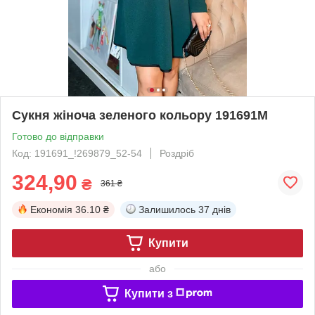
Сукня жіноча зеленого кольору 191691M
Готово до відправки
Код: 191691_!269879_52-54
Роздріб
324,90
₴
361 ₴
Економія
36.10 ₴
Залишилось
37 днів
Купити
або
Купити з