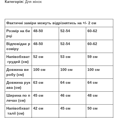
Категорія:
Для жінок
Фактичні заміри можуть відрізнятись на +/- 2 см
Розмір на би
48-50
52-54
60-62
рці
Відповідає р
48-50
52-54
60-62
озміру
Напівобхват
52 см
53 см
59 см
грудей (см)
Довжина ви
100 см
100 см
100 см
робу (см)
Довжина рук
63 см
64 см
64 см
ава (см)
Ширина по п
45 см
46 см
48 см
лечах (см)
Напівобхват
42 см
45 см
50 см
талії (см)