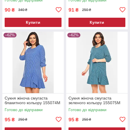
90
91
₴
₴
340 ₴
250 ₴
Купити
Купити
–62%
–62%
Сукня жіноча смугаста
Сукня жіноча смугаста
блакитного кольору 155074M
зеленого кольору 155075M
Готово до відправки
Готово до відправки
95
95
₴
₴
250 ₴
250 ₴