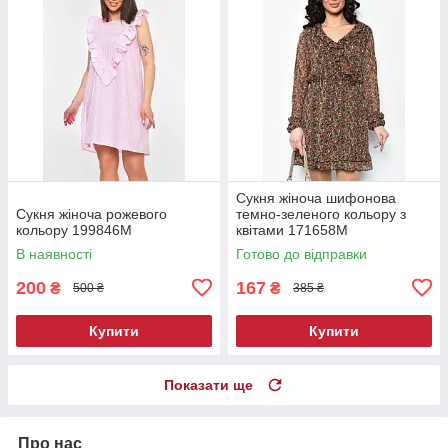
Сукня жіноча шифонова
Сукня жіноча рожевого
темно-зеленого кольору з
кольору 199846M
квітами 171658M
В наявності
Готово до відправки
200
167
₴
₴
500 ₴
385 ₴
Купити
Купити
Показати ще
Про нас