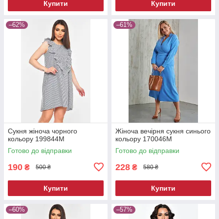
Купити
Купити
–62%
–61%
Сукня жіноча чорного
Жіноча вечірня сукня синього
кольору 199844M
кольору 170046M
Готово до відправки
Готово до відправки
190
228
₴
₴
500 ₴
580 ₴
Купити
Купити
–60%
–57%