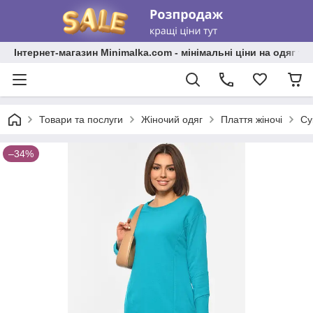
Інтернет-магазин Minimalka.com - мінімальні ціни на одяг та
Товари та послуги
Жіночий одяг
Плаття жіночі
Су
–34%