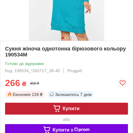
Сукня жіноча однотонна бірюзового кольору
190534M
Готово до відправки
Код: 190534_!265717_38-40
Роздріб
266
₴
400 ₴
Економія
134 ₴
Залишилось
7 днів
Купити
або
Купити з