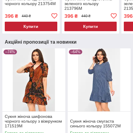
чорного кольору 213754M
зеленого кольору
зеле
213796M
213
396
396
396
₴
₴
440 ₴
440 ₴
Купити
Купити
Акційні пропозиції та новинки
–74%
–64%
Сукня жіноча шифонова
чорного кольору з візерунком
Сукня жіноча смугаста
171519M
синього кольору 155072M
Готово до відправки
Готово до відправки