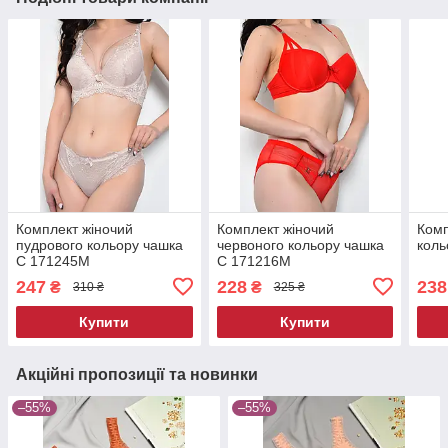
Комплект жіночий
Комплект жіночий
Комп
пудрового кольору чашка
червоного кольору чашка
коль
С 171245M
С 171216M
247
228
238
₴
₴
310 ₴
325 ₴
Купити
Купити
Акційні пропозиції та новинки
–55%
–55%