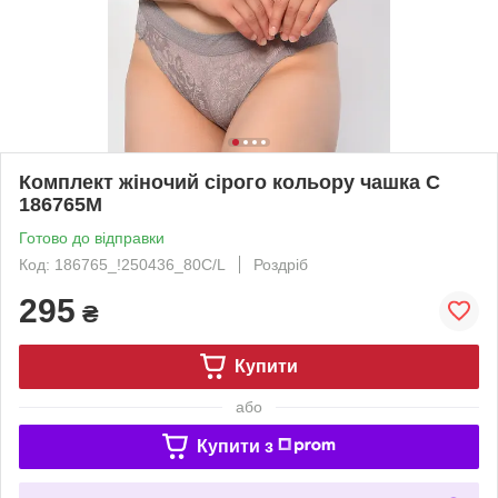
Комплект жіночий сірого кольору чашка С
186765M
Готово до відправки
Код: 186765_!250436_80С/L
Роздріб
295
₴
Купити
або
Купити з