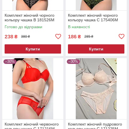
Комплект жіночий чорного
Комплект жіночий чорного
кольору чашка В 181526M
кольору чашка С 175406M
Готово до відправки
В наявності
238
186
₴
₴
380 ₴
285 ₴
Купити
Купити
–30%
–30%
Комплект жіночий червоного
Комплект жіночий пудрового
кольору чашка С 171216M
кольору чашка С 171225M