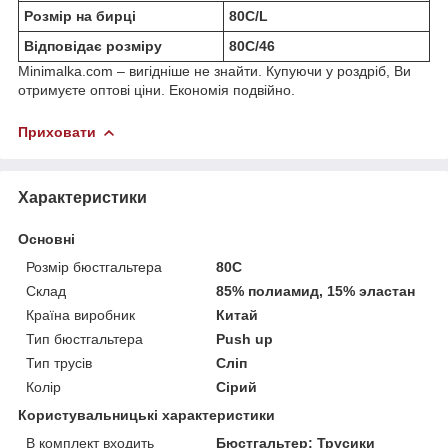
Розмір на бирці
80С/L
Відповідає розміру
80C/46
Minimalka.com – вигідніше не знайти. Купуючи у роздріб, Ви
отримуєте оптові ціни. Економія подвійно.
Приховати
Характеристики
Основні
Розмір бюстгальтера
80C
Склад
85% полиамид, 15% эластан
Країна виробник
Китай
Тип бюстгальтера
Push up
Тип трусів
Сліп
Колір
Сірий
Користувальницькі характеристики
В комплект входить
Бюстгальтер; Трусики