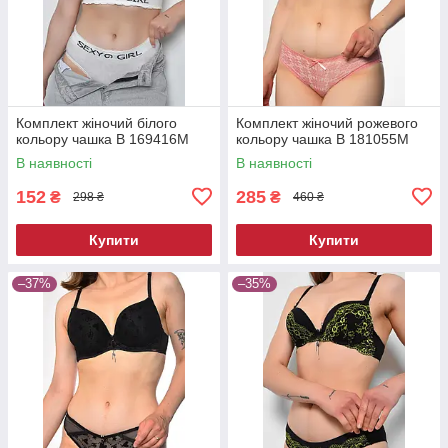
Комплект жіночий білого
Комплект жіночий рожевого
кольору чашка В 169416M
кольору чашка В 181055M
В наявності
В наявності
152
285
₴
₴
298 ₴
460 ₴
Купити
Купити
–37%
–35%