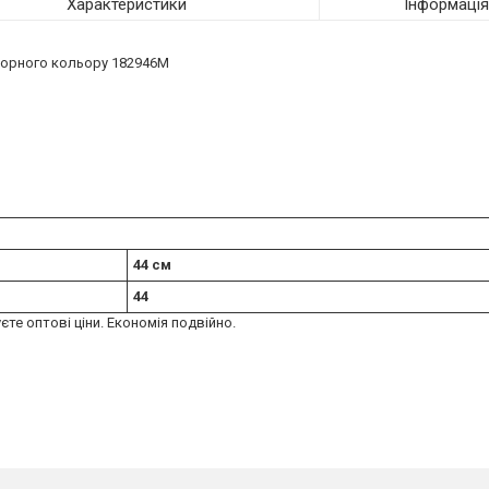
Характеристики
Інформаці
чорного кольору 182946M
44 см
44
єте оптові ціни. Економія подвійно.