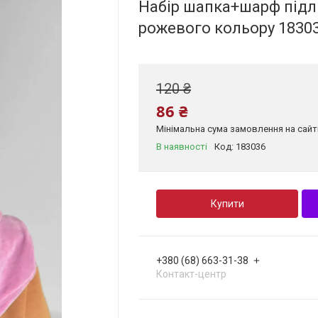
Набір шапка+шарф підл
рожевого кольору 1830
120 ₴
86 ₴
Мінімальна сума замовлення на сайті
В наявності
Код:
183036
Купити
+380 (68) 663-31-38
Контакт-центр