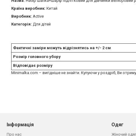
Назва:
Набір шапка+шарф підлітковий для дівчинки велюровий 
Країна виробник:
Китай
Виробник:
Active
Категорія:
Для дітей
Фактичні заміри можуть відрізнятись на +/- 2 см
Розмір головного убору
Відповідає розміру
Minimalka.com – вигідніше не знайти. Купуючи у роздріб, Ви отриму
Інформація
Одяг
Про нас
Жіночий одя