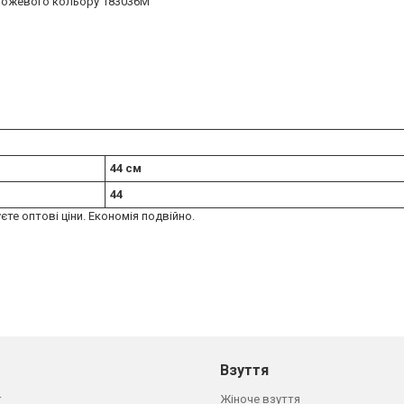
рожевого кольору 183036M
44 см
44
єте оптові ціни. Економія подвійно.
Взуття
г
Жіноче взуття