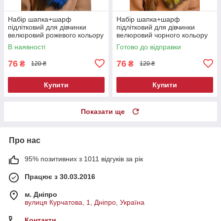
Набір шапка+шарф
Набір шапка+шарф
підлітковий для дівчинки
підлітковий для дівчинки
велюровий рожевого кольору
велюровий чорного кольору
182973M
182946M
В наявності
Готово до відправки
76
76
₴
₴
120 ₴
120 ₴
Купити
Купити
Показати ще
Про нас
95% позитивних з 1011 відгуків за рік
Працює з 30.03.2016
м. Дніпро
вулиця Курчатова, 1, Дніпро, Україна
Контакти