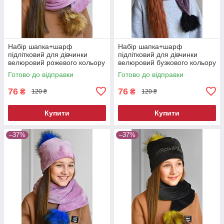
Набір шапка+шарф
Набір шапка+шарф
підлітковий для дівчинки
підлітковий для дівчинки
велюровий рожевого кольору
велюровий бузкового кольору
182972M
182945M
Готово до відправки
Готово до відправки
76
76
₴
₴
120 ₴
120 ₴
Купити
Купити
–37%
–37%