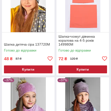
Шапка+хомут дівчинка
коралова на 4-5 років
Шапка дитяча сіра 137720M
149980M
Готово до відправки
Готово до відправки
48
72
₴
₴
87 ₴
120 ₴
Купити
Купити
–37%
–37%