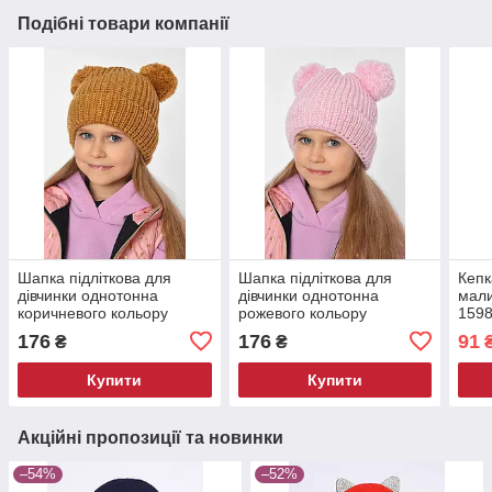
Подібні товари компанії
Шапка підліткова для
Шапка підліткова для
Кепк
дівчинки однотонна
дівчинки однотонна
мали
коричневого кольору
рожевого кольору
159
193179M
193181M
176
176
91
₴
₴
Купити
Купити
Акційні пропозиції та новинки
–54%
–52%