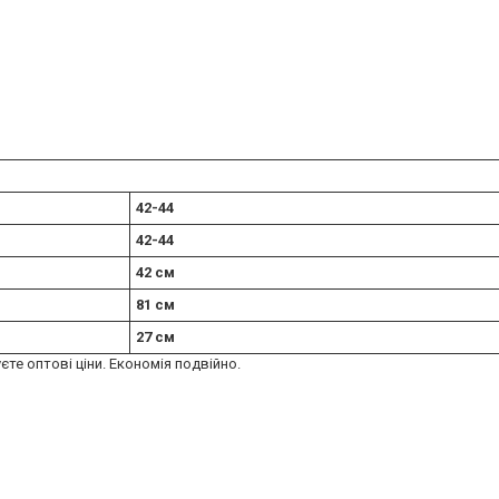
42-44
42-44
42 см
81 см
27 см
єте оптові ціни. Економія подвійно.