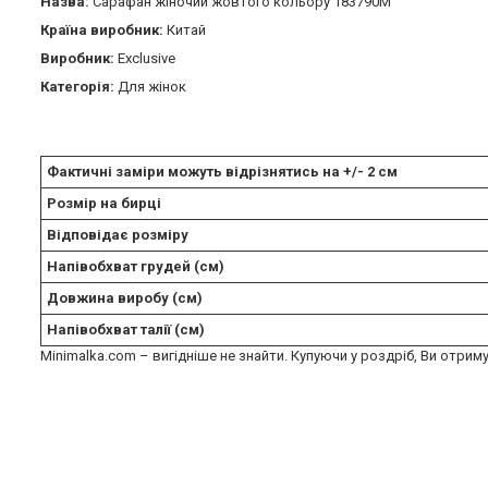
Назва:
Сарафан жіночий жовтого кольору 183790M
Країна виробник:
Китай
Виробник:
Exclusive
Категорія:
Для жінок
Фактичні заміри можуть відрізнятись на +/- 2 см
Розмір на бирці
Відповідає розміру
Напівобхват грудей (см)
Довжина виробу (см)
Напівобхват талії (см)
Minimalka.com – вигідніше не знайти. Купуючи у роздріб, Ви отриму