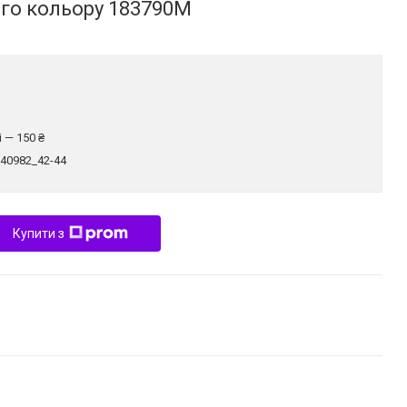
го кольору 183790M
 — 150 ₴
240982_42-44
Купити з