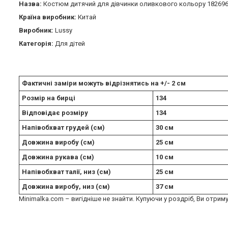
Назва:
Костюм дитячий для дівчинки оливкового кольору 18269
Країна виробник:
Китай
Виробник:
Lussy
Категорія:
Для дітей
Фактичні заміри можуть відрізнятись на +/- 2 см
Розмір на бирці
134
Відповідає розміру
134
Напівобхват грудей (см)
30 см
Довжина виробу (см)
25 см
Довжина рукава (см)
10 см
Напівобхват талії, низ (см)
25 см
Довжина виробу, низ (см)
37 см
Minimalka.com – вигідніше не знайти. Купуючи у роздріб, Ви отриму