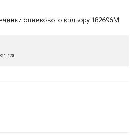
вчинки оливкового кольору 182696M
811_128