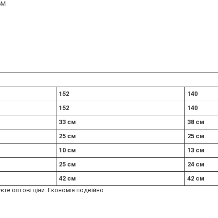
6M
152
140
152
140
33 см
38 см
25 см
25 см
10 см
13 см
25 см
24 см
42 см
42 см
єте оптові ціни. Економія подвійно.