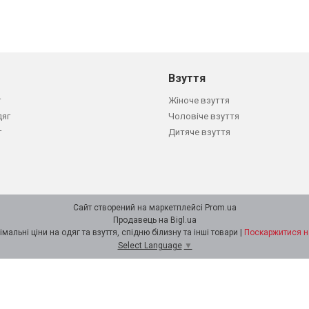
Взуття
г
Жіноче взуття
дяг
Чоловіче взуття
г
Дитяче взуття
Сайт створений на маркетплейсі
Prom.ua
Продавець на Bigl.ua
Інтернет-магазин Minimalka.com - мінімальні ціни на одяг та взуття, спідню білизну та інші товари |
Поскаржитися н
Select Language
▼