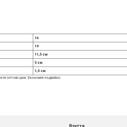
16
19
11,5 см
5 см
1,5 см
єте оптові ціни. Економія подвійно.
Взуття