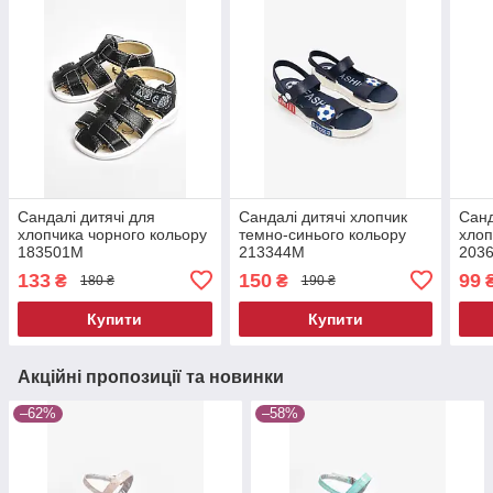
Сандалі дитячі для
Сандалі дитячі хлопчик
Санд
хлопчика чорного кольору
темно-синього кольору
хлоп
183501M
213344M
203
133
150
99
₴
₴
180 ₴
190 ₴
Купити
Купити
Акційні пропозиції та новинки
–62%
–58%