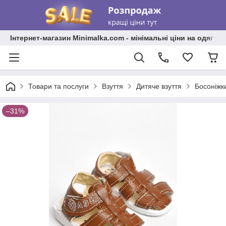
Інтернет-магазин Minimalka.com - мінімальні ціни на одяг та
Товари та послуги
Взуття
Дитяче взуття
Босоніжки
–31%