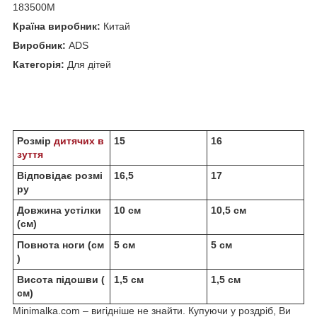
183500M
Країна виробник:
Китай
Виробник:
АDS
Категорія:
Для дітей
Розмір
дитячих в
15
16
зуття
Відповідає розмі
16,5
17
ру
Довжина устілки
10 см
10,5 см
(см)
Повнота ноги (см
5 см
5 см
)
Висота підошви (
1,5 см
1,5 см
см)
Minimalka.com – вигідніше не знайти. Купуючи у роздріб, Ви