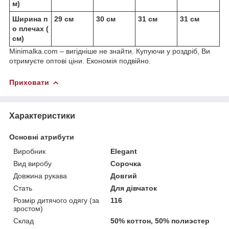
м)
Ширина п
29 см
30 см
31 см
31 см
о плечах (
см)
Minimalka.com – вигідніше не знайти. Купуючи у роздріб, Ви
отримуєте оптові ціни. Економія подвійно.
Приховати
Характеристики
Основні атрибути
Виробник
Elegant
Вид виробу
Сорочка
Довжина рукава
Довгий
Стать
Для дівчаток
Розмір дитячого одягу (за
116
зростом)
Склад
50% коттон, 50% полиэстер