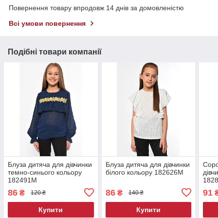
Повернення товару впродовж 14 днів за домовленістю
Всі умови повернення
Подібні товари компанії
Блуза дитяча для дівчинки
Блуза дитяча для дівчинки
Соро
темно-синього кольору
білого кольору 182626M
дівч
182491M
182
86
86
91
₴
₴
120 ₴
140 ₴
Купити
Купити