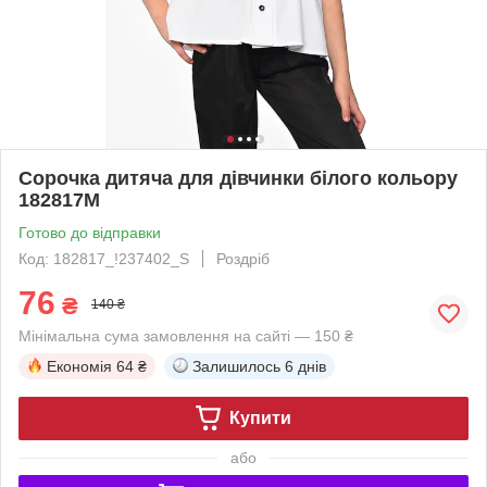
Сорочка дитяча для дівчинки білого кольору
182817M
Готово до відправки
Код: 182817_!237402_S
Роздріб
76
₴
140 ₴
Мінімальна сума замовлення на сайті — 150 ₴
Економія
64 ₴
Залишилось
6 днів
Купити
або