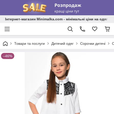
Інтернет-магазин Minimalka.com - мінімальні ціни на одяг та
Товари та послуги
Дитячий одяг
Сорочки дитячі
С
–46%