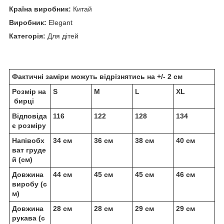
Країна виробник:
Китай
Виробник:
Elegant
Категорія:
Для дітей
Фактичні заміри можуть відрізнятись на +/- 2 см
Розмір на
S
M
L
XL
бирці
Відповіда
116
122
128
134
є розміру
Напівобх
34 см
36 см
38 см
40 см
ват груде
й (см)
Довжина
44 см
45 см
45 см
46 см
виробу (с
м)
Довжина
28 см
28 см
29 см
29 см
рукава (с