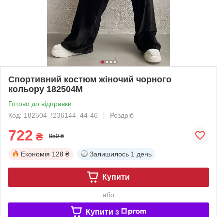
Спортивний костюм жіночий чорного
кольору 182504M
Готово до відправки
Код: 182504_!236144_44-46
Роздріб
722
₴
850 ₴
Економія
128 ₴
Залишилось
1 день
Купити
або
Купити з