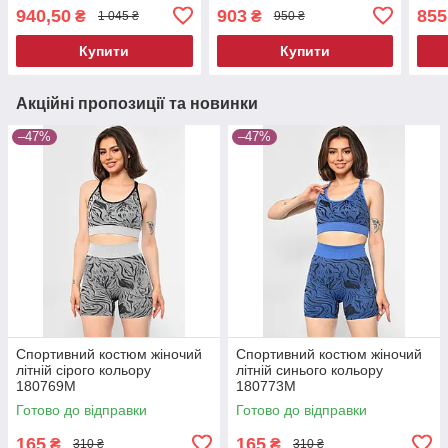
940,50
903
855
₴
₴
1 045 ₴
950 ₴
Купити
Купити
Акційні пропозиції та новинки
–47%
–47%
Спортивний костюм жіночий
Спортивний костюм жіночий
літній сірого кольору
літній синього кольору
180769M
180773M
Готово до відправки
Готово до відправки
165
165
₴
₴
310 ₴
310 ₴