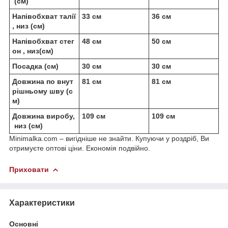
(см)
Напівобхват талії
33 см
36 см
, низ (см)
Напівобхват стег
48 см
50 см
он , низ(см)
Посадка (см)
30 см
30 см
Довжина по внут
81 см
81 см
рішньому шву (с
м)
Довжина виробу,
109 см
109 см
низ (см)
Minimalka.com – вигідніше не знайти. Купуючи у роздріб, Ви
отримуєте оптові ціни. Економія подвійно.
Приховати
Характеристики
Основні