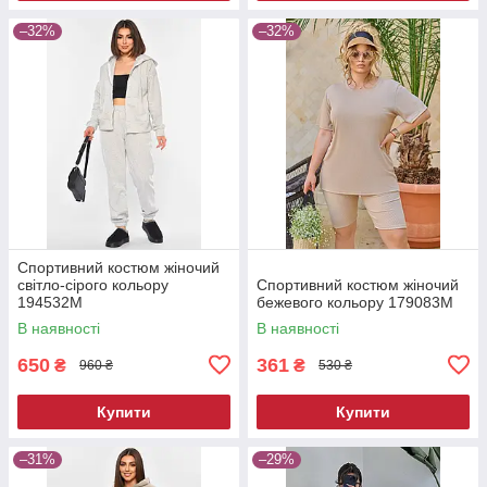
–32%
–32%
Спортивний костюм жіночий
світло-сірого кольору
Спортивний костюм жіночий
194532M
бежевого кольору 179083M
В наявності
В наявності
650
361
₴
₴
960 ₴
530 ₴
Купити
Купити
–31%
–29%