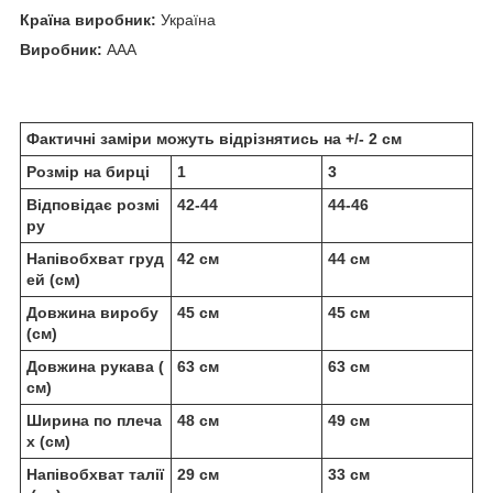
Країна виробник:
Україна
Виробник:
ААА
Фактичні заміри можуть відрізнятись на +/- 2 см
Розмір на бирці
1
3
Відповідає розмі
42-44
44-46
ру
Напівобхват груд
42 см
44 см
ей (см)
Довжина виробу
45 см
45 см
(см)
Довжина рукава (
63 см
63 см
см)
Ширина по плеча
48 см
49 см
х (см)
Напівобхват талії
29 см
33 см