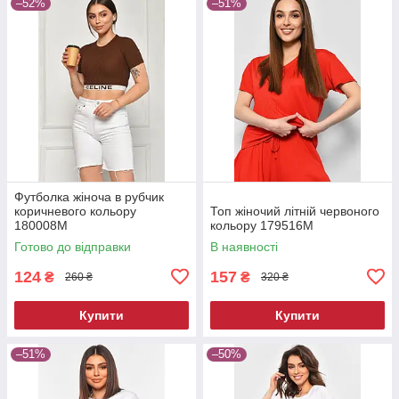
–52%
–51%
Футболка жіноча в рубчик
коричневого кольору
Топ жіночий літній червоного
180008M
кольору 179516M
Готово до відправки
В наявності
124
157
₴
₴
260 ₴
320 ₴
Купити
Купити
–51%
–50%