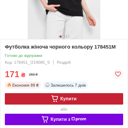
Футболка жіноча чорного кольору 178451M
Готово до відправки
Код: 178451_!219085_S
Роздріб
171
₴
260 ₴
Економія
89 ₴
Залишилось
7 днів
Купити
або
Купити з