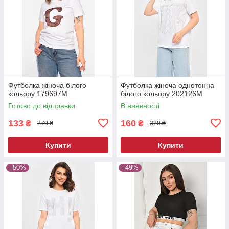
Футболка жіноча білого
Футболка жіноча однотонна
кольору 179697M
білого кольору 202126M
Готово до відправки
В наявності
133
160
₴
₴
270 ₴
320 ₴
Купити
Купити
–50%
–49%