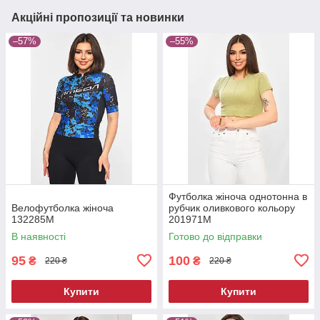
Акційні пропозиції та новинки
–57%
–55%
Футболка жіноча однотонна в
Велофутболка жiноча
рубчик оливкового кольору
132285M
201971M
В наявності
Готово до відправки
95
100
₴
₴
220 ₴
220 ₴
Купити
Купити