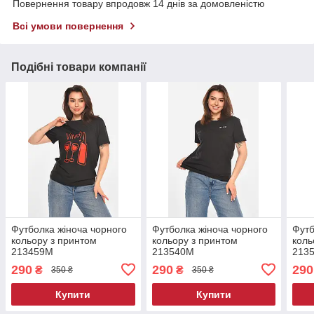
Повернення товару впродовж 14 днів за домовленістю
Всі умови повернення
Подібні товари компанії
Футболка жіноча чорного
Футболка жіноча чорного
Футб
кольору з принтом
кольору з принтом
коль
213459M
213540M
213
290
290
290
₴
₴
350 ₴
350 ₴
Купити
Купити