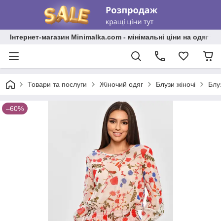
Інтернет-магазин Minimalka.com - мінімальні ціни на одяг та
Товари та послуги
Жіночий одяг
Блузи жіночі
Блу
–60%