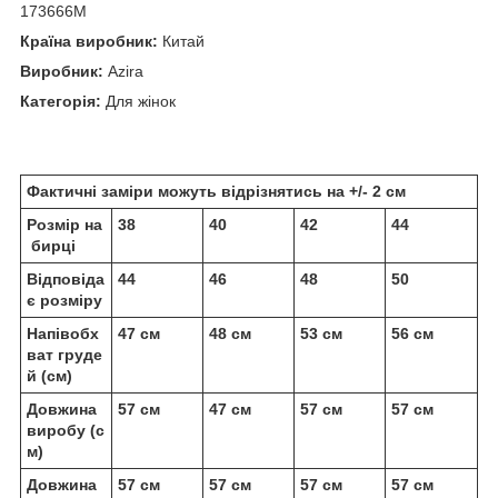
173666M
Країна виробник:
Китай
Виробник:
Azira
Категорія:
Для жінок
Фактичні заміри можуть відрізнятись на +/- 2 см
Розмір на
38
40
42
44
бирці
Відповіда
44
46
48
50
є розміру
Напівобх
47 см
48 см
53 см
56 см
ват груде
й (см)
Довжина
57 см
47 см
57 см
57 см
виробу (с
м)
Довжина
57 см
57 см
57 см
57 см