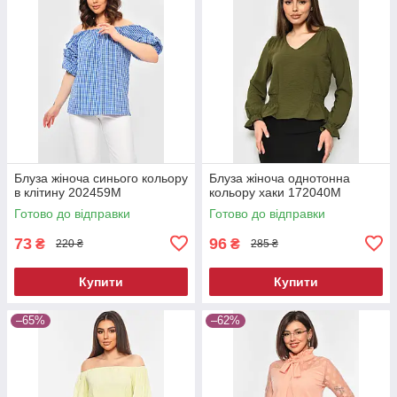
Блуза жіноча синього кольору
Блуза жіноча однотонна
в клітину 202459M
кольору хаки 172040M
Готово до відправки
Готово до відправки
73
96
₴
₴
220 ₴
285 ₴
Купити
Купити
–65%
–62%