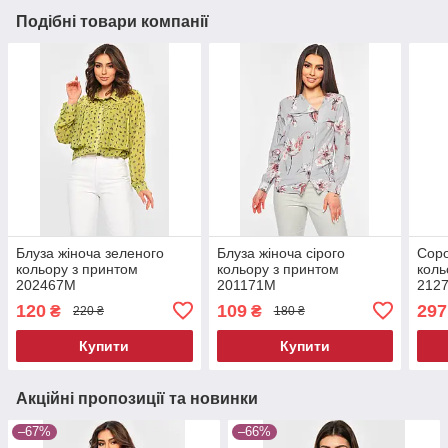
Подібні товари компанії
Блуза жіноча зеленого
Блуза жіноча сірого
Соро
кольору з принтом
кольору з принтом
коль
202467M
201171M
212
120
109
297
₴
₴
220 ₴
180 ₴
Купити
Купити
Акційні пропозиції та новинки
–67%
–66%