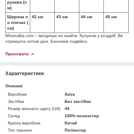
рукава (с
м)
Ширина п
42 см
43 см
44 см
45 см
о плечах (
см)
Minimalka.com – вигідніше не знайти. Купуючи у роздріб, Ви
отримуєте оптові ціни. Економія подвійно.
Приховати
Характеристики
Основні
Виробник
Azira
Застібка
Без застібки
Розмір жіночого одягу (UA)
44
Склад
100% полиэстер
Країна виробник
Китай
Тип тканини
Поліестер