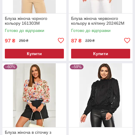
Блуза жіноча чорного
Блуза жіноча червоного
кольору 161303M
кольору в клітину 202462M
Готово до відправки
Готово до відправки
97
87
₴
₴
250 ₴
220 ₴
Купити
Купити
–60%
–59%
Блуза жіноча в сіточку з