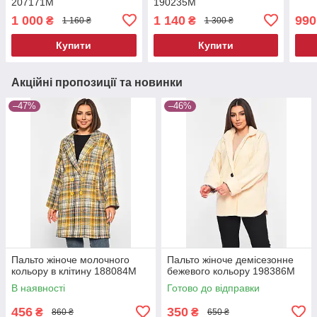
207171M
190235M
1 000
1 140
990
₴
₴
1 160 ₴
1 300 ₴
Купити
Купити
Акційні пропозиції та новинки
–47%
–46%
Пальто жіноче молочного
Пальто жіноче демісезонне
кольору в клітину 188084M
бежевого кольору 198386M
В наявності
Готово до відправки
456
350
₴
₴
860 ₴
650 ₴