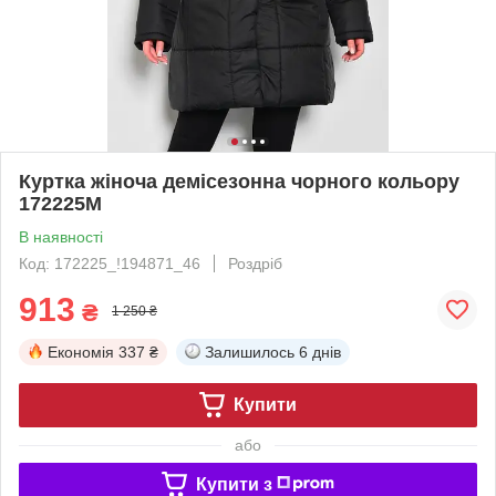
Куртка жіноча демісезонна чорного кольору
172225M
В наявності
Код: 172225_!194871_46
Роздріб
913
₴
1 250 ₴
Економія
337 ₴
Залишилось
6 днів
Купити
або
Купити з