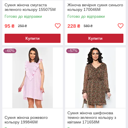
Сукня жіноча смугаста
Жіноча вечірня сукня синього
зеленого кольору 155075M
кольору 170046M
Готово до відправки
Готово до відправки
95
228
₴
₴
250 ₴
580 ₴
Купити
Купити
–60%
–57%
Сукня жіноча шифонова
Сукня жіноча рожевого
темно-зеленого кольору з
кольору 199846M
квітами 171658M