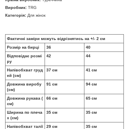
Виробник:
TRG
Категорія:
Для жінок
Фактичні заміри можуть відрізнятись на +/- 2 см
Розмір на бирці
36
40
Відповідає розмі
42
44
ру
Напівобхват груд
37 см
41 см
ей (см)
Довжина виробу
91 см
94 см
(см)
Довжина рукава (
66 см
65 см
см)
Ширина по плеча
35 см
35 см
х (см)
Напівобхват талії
29 см
35 см