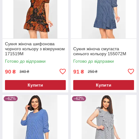
Сукня жіноча шифонова
чорного кольору з візерунком
Сукня жіноча смугаста
171519M
синього кольору 155072M
Готово до відправки
Готово до відправки
90
91
₴
₴
340 ₴
250 ₴
Купити
Купити
–62%
–62%