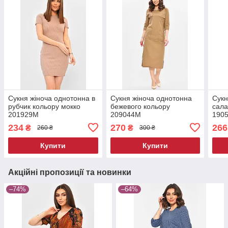
Сукня жіноча однотонна в
Сукня жіноча однотонна
Сукн
рубчик кольору мокко
бежевого кольору
сала
201929M
209044M
190
234
270
266
₴
₴
260 ₴
300 ₴
Купити
Купити
Акційні пропозиції та новинки
–74%
–64%