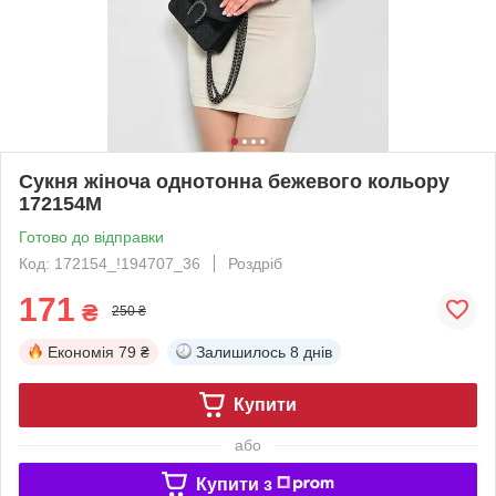
Сукня жіноча однотонна бежевого кольору
172154M
Готово до відправки
Код: 172154_!194707_36
Роздріб
171
₴
250 ₴
Економія
79 ₴
Залишилось
8 днів
Купити
або
Купити з