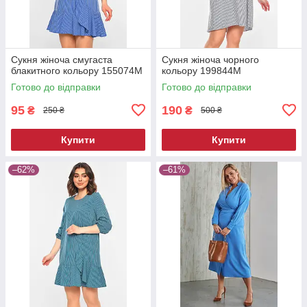
Сукня жіноча смугаста
Сукня жіноча чорного
блакитного кольору 155074M
кольору 199844M
Готово до відправки
Готово до відправки
95
190
₴
₴
250 ₴
500 ₴
Купити
Купити
–62%
–61%