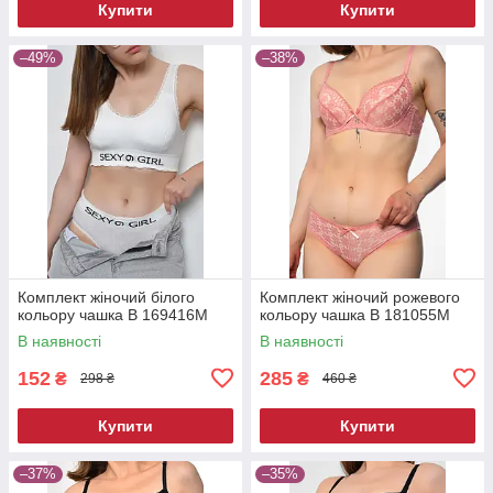
Купити
Купити
–49%
–38%
Комплект жіночий білого
Комплект жіночий рожевого
кольору чашка В 169416M
кольору чашка В 181055M
В наявності
В наявності
152
285
₴
₴
298 ₴
460 ₴
Купити
Купити
–37%
–35%