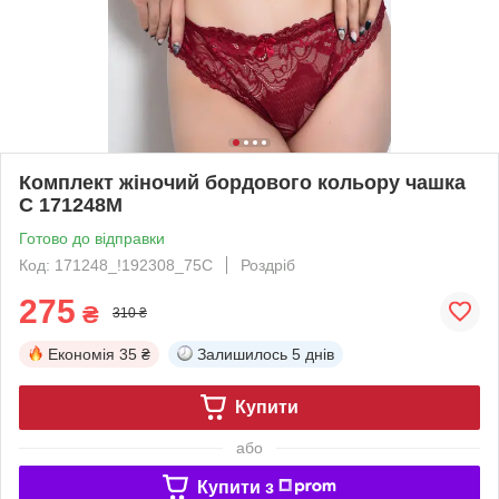
Комплект жіночий бордового кольору чашка
С 171248M
Готово до відправки
Код: 171248_!192308_75C
Роздріб
275
₴
310 ₴
Економія
35 ₴
Залишилось
5 днів
Купити
або
Купити з