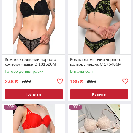
Комплект жіночий чорного
Комплект жіночий чорного
кольору чашка В 181526M
кольору чашка С 175406M
Готово до відправки
В наявності
238
186
₴
₴
380 ₴
285 ₴
Купити
Купити
–30%
–30%