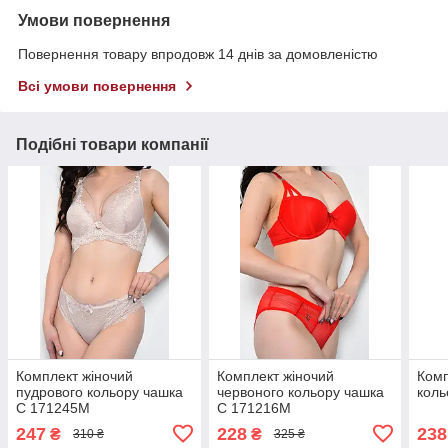
Умови повернення
Повернення товару впродовж 14 днів за домовленістю
Всі умови повернення
Подібні товари компанії
Комплект жіночий
Комплект жіночий
Комп
пудрового кольору чашка
червоного кольору чашка
коль
С 171245M
С 171216M
247
228
238
₴
₴
310 ₴
325 ₴