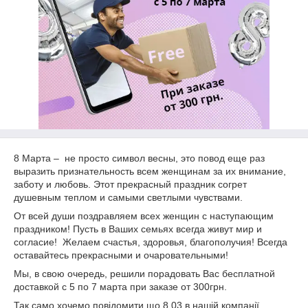
8 Марта – не просто символ весны, это повод еще раз
выразить признательность всем женщинам за их внимание,
заботу и любовь. Этот прекрасный праздник согрет
душевным теплом и самыми светлыми чувствами.
От всей души поздравляем всех женщин с наступающим
праздником! Пусть в Ваших семьях всегда живут мир и
согласие! Желаем счастья, здоровья, благополучия! Всегда
оставайтесь прекрасными и очаровательными!
Мы, в свою очередь, решили порадовать Вас бесплатной
доставкой с 5 по 7 марта при заказе от 300грн.
Так само хочемо повідомити що 8.03 в нашій компанії