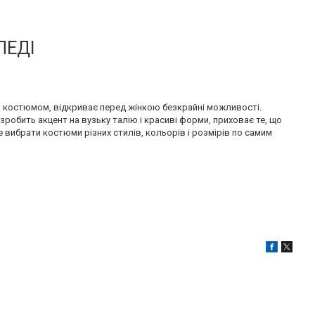
ЛЕДІ
м костюмом, відкриває перед жінкою безкрайні можливості.
 зробить акцент на вузьку талію і красиві форми, приховає те, що
 вибрати костюми різних стилів, кольорів і розмірів по самим