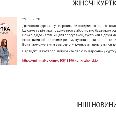
ЖІНОЧІ КУРТ
29. 05. 2020
Джинсова куртка – універсальний предмет жіночого гард
Це саме та річ, яка поєднується з абсолютно будь-яким од
Вона підійде не тільки для прогулянок, зустрічей з друзям
ефектними облягаючими речами куртка з джинсової ткани
Вона гармонує з чим завгодно – джинсами, шортами, спід
Перейдіть в каталог і вибирайте свою універсальну куртку
https://minimalka.com/g10818196-kurtki-zhenskie
ІНШІ НОВИН