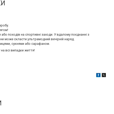
КИ
еробу.
ягом!
и або походів на спортивні заходи. У вдалому поєднанні з
ни може скласти ультрамодний вечірній наряд.
ницями, сукнями або сарафаном.
 на всі випадки життя!
И