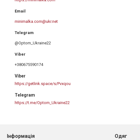
minimalka.com@ukr.net
@Optom_Ukraine22
+380675590174
Viber
https://getlink.space/s/Pvxqou
Telegram
https://t.me/Optom_Ukraine22
Інформація
Одяг